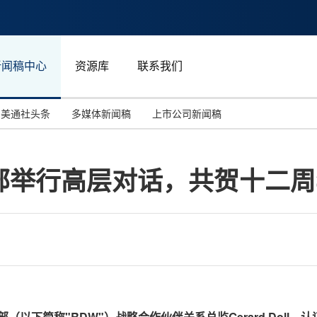
新闻稿中心
资源库
联系我们
美通社头条
多媒体新闻稿
上市公司新闻稿
国际消费电子展(CES)
汽车与交通
中国大陆
通部举行高层对话，共贺十二
投资并购
能源化工与环保
马来西亚
世界移动通信大会
教育与人力资源
澳大利亚
人工智能
体育
汉诺威工业博览会
广告营销传媒
部（以下简称"
RDW
"）战略合作伙伴关系总监
Gerard Doll
、认