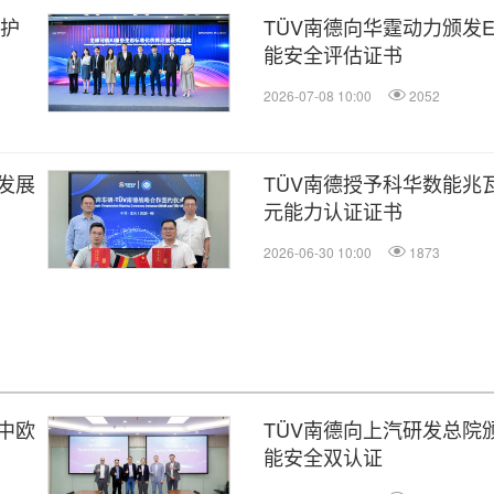
，护
TÜV南德向华霆动力颁发EN 
能安全评估证书
2026-07-08 10:00
2052
发展
TÜV南德授予科华数能兆
元能力认证证书
2026-06-30 10:00
1873
中欧
TÜV南德向上汽研发总院
能安全双认证