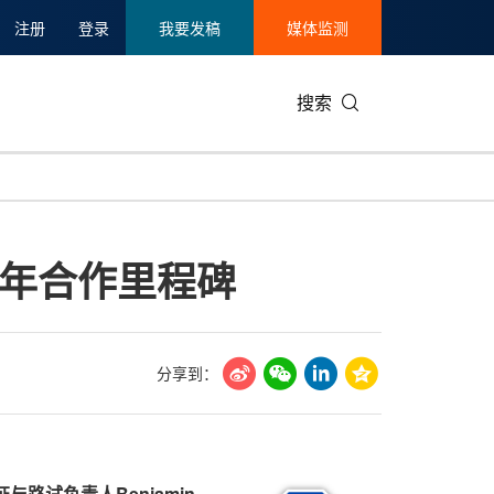
注册
登录
我要发稿
媒体监测
搜索
可持续发展
IT科技与互联网
日本
中国国际
零售业
韩国
周年合作里程碑
碳中和
娱乐时尚与艺术
新加坡
企业扩张
环境
泰国
新质生产力
健康与医疗制药
财报
农业与制
美国临床肿瘤学会(ASCO)
通信业
企业社会
旅游与酒
分享到：
世界杯
会展
中国国际
房地产建
证与路试负责人
Benjamin