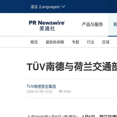
语言 (Languages)
产品与服务
概览
最新新闻稿
专题
行业
区域
TÜV南德与荷兰交
TUV南德意志集团
2026-01-08 13:23
5596
上海
2026年1月8日
/美通社/ --
1
月
6
日，
荷兰交通