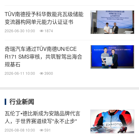
TÜV南德授予科华数能兆瓦级储能
变流器构网单元能力认证证书
2026-06-30 10:00
1874
奇瑞汽车通过TÜV南德UN/ECE
R171 SMS审核，共筑智驾出海合
规基石
2026-06-11 10:00
3900
行业新闻
瓦伦丁•德比斯成为安踏品牌代言
人，于世界赛道续写"永不止步"
2026-08-08 10:00
591