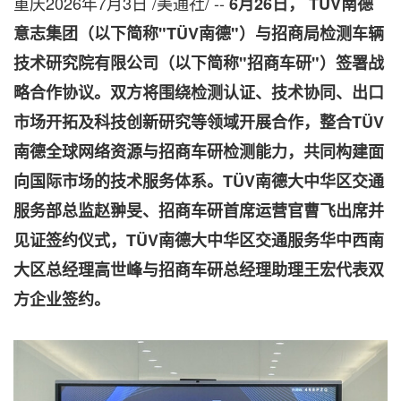
重庆
2026年7月3日
/美通社/ --
6
月
26
日，
TÜV
南德
意志集团（以下简称
"TÜV
南德
"
）与
招商局检测车辆
技术研究院有限公司
（以下简称
"
招商车研
"
）签署战
略合作协议。双方将围绕检测认证、技术协同、出口
市场开拓及科技创新研究等领域开展合作，整合
TÜV
南德全球网络资源与招商车研
检测
能力，共同构建面
向国际市场的技术服务体系。
TÜV
南德大中华区交通
服务部总监赵翀旻、招商车研首席运营官曹飞出席并
见证签约仪式，
TÜV
南德大中华区交通服务华中西南
大区总经理高世峰与招商车研总经理助理王宏代表双
方企业签约。