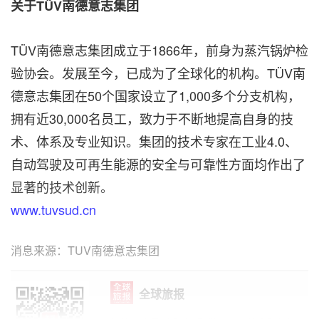
关于
TÜV
南德意志集团
TÜV
南德意志集团成立于
1866
年，前身为蒸汽锅炉检
验协会。发展至今，已成为了全球化的机构。
TÜV
南
德意志集团在
50
个国家设立了
1,000
多个分支机构，
拥有近
30,000
名员工，致力于不断地提高自身的技
术、体系及专业知识。集团的技术专家在工业
4.0
、
自动驾驶及可再生能源的安全与可靠性方面均作出了
显著的技术创新。
www.tuvsud.cn
消息来源：TUV南德意志集团
全球旅报