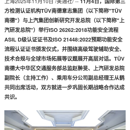
上海
2025年11月10日
/美通社/ --
11
月
4
日，
国际第三
方检测认证机构
TÜV
南德意志集团（以下简称"
TÜV
南德"）与上汽集团创新研究开发总院（以下简称"上
汽研发总院"）举行
ISO 26262:2018
功能安全流程
ASIL D
级认证证书及
ISO 21448:2022
预期功能安全
流程认证证书颁发仪式，并围绕高级驾驶辅助安全、
技术合规与全球市场拓展等议题展开高层对话
。
TÜV
南德大中华区交通服务部总监赵翀旻、
上汽研发总院
副院长（主持工作）、乘用车分公司副总经理王从鹤
共同出席活动，双方就进一步巩固长期战略合作达成
共识。