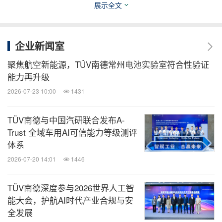
微信公众号“全球旅报”发布最新的全球旅游产
展示全文
业、OTA(在线旅游)、航空公司、飞机制造、
酒店行业最新动态。扫描二维码，立即订
阅！
企业新闻室
聚焦航空新能源，TÜV南德常州电池实验室符合性验证
关键词：
汽车
运输业
能力再升级
分享到：
2026-07-23 10:00
1431
TÜV南德与中国汽研联合发布A-
Trust 全域车用AI可信能力等级测评
体系
2026-07-20 14:01
1446
TÜV南德深度参与2026世界人工智
能大会，护航AI时代产业合规与安
全发展