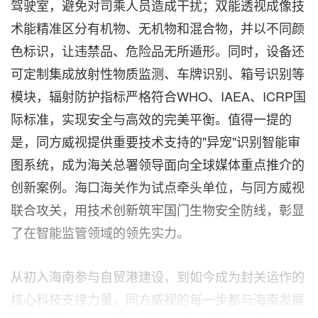
驾驶室，避免对司乘人员造成干扰；双能透视成像技
术能精准区分有机物、无机物和混合物，并以不同颜
色标识，让违禁品、危险品无所遁形。同时，设备还
可定制集成放射性物质监测、车牌识别、箱号识别等
模块，辐射防护指标严格符合WHO、IAEA、ICRP国
际标准，实现安全与高效的完美平衡。值得一提的
是，同方威视提供重要技术支持的"异宠"识别智能审
图系统，成为海关总署
领导面向
全球媒体重点推介的
创新案例。海口海关作为试点牵头单位，与同方威视
联合攻关，用技术创新筑牢国门生物安全防线，彰显
了在智能监管领域的领先实力。
从初入海南参与自贸港建设，到如今成为封关运作的
核心科技支撑力量，同方威视的每一步都与海南发展