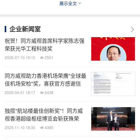
同频共振。未来，同方威视它将继续深化技术迭代与
展示全文
服务升级，用更先进的智慧监管方案，为海南自贸港
封关运作保驾护航，助力打造世界一流的自由贸易
企业新闻室
港。
祝贺！同方威视首席科学家陈志强
荣获光华工程科技奖
消息来源：同方威视
2026-07-10 19:15
2501
全球旅报
同方威视助力香港机场荣膺"全球最
微信公众号“全球旅报”发布最新的全球旅游产
佳机场安检"奖，喜获官方感谢信
业、OTA(在线旅游)、航空公司、飞机制造、
2026-04-01 18:17
5438
酒店行业最新动态。扫描二维码，立即订
阅！
独揽"航站楼最佳创新奖"！同方威
视香港超级枢纽博览会斩获殊荣
关键词：
航空货运
电脑硬件
电脑/电子
高科技安全
2025-11-10 18:30
4385
铁路和联合运输
运输业
公路货运