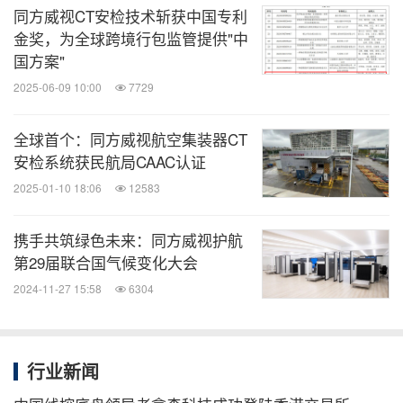
分享到：
同方威视CT安检技术斩获中国专利
金奖，为全球跨境行包监管提供"中
国方案"
2025-06-09 10:00
7729
全球首个：同方威视航空集装器CT
安检系统获民航局CAAC认证
2025-01-10 18:06
12583
携手共筑绿色未来：同方威视护航
第29届联合国气候变化大会
2024-11-27 15:58
6304
行业新闻