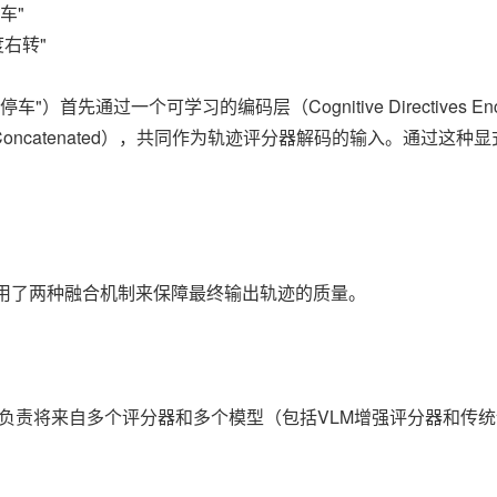
车"
度右转"
）首先通过一个可学习的编码层（Cognitive Directives
oncatenated），共同作为轨迹评分器解码的输入。通过这种
 采用了两种融合机制来保障最终输出轨迹的质量。
）
它负责将来自多个评分器和多个模型（包括VLM增强评分器和传