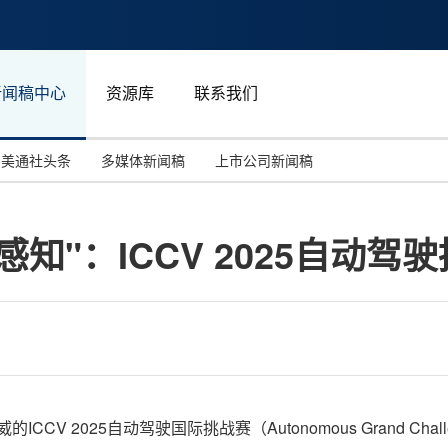
新闻稿中心
资源库
联系我们
美通社头条
多媒体新闻稿
上市公司新闻稿
国际消费电子展(CES)
汽车与交通
中国大陆
感知"：ICCV 2025自动
投资并购
能源化工与环保
马来西亚
世界移动通信大会
教育与人力资源
澳大利亚
人工智能
体育
汉诺威工业博览会
广告营销传媒
威的ICCV 2025自动驾驶国际挑战赛（Autonomous Grand C