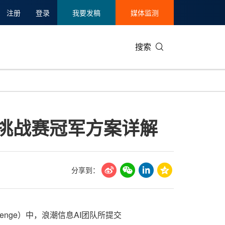
注册
登录
我要发稿
媒体监测
搜索
可持续发展
IT科技与互联网
日本
中国国际
零售业
韩国
驾驶挑战赛冠军方案详解
碳中和
娱乐时尚与艺术
新加坡
企业扩张
环境
泰国
新质生产力
健康与医疗制药
财报
农业与制
美国临床肿瘤学会(ASCO)
通信业
企业社会
旅游与酒
分享到：
世界杯
会展
中国国际
房地产建
hallenge）中，浪潮信息AI团队所提交