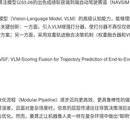
usion）算法模型以53.06的出色成绩斩获端到端自动驾驶赛道（NAVSIM v2 E
模型（Vision-Language Model, VLM）的高级认知
大关键创新：一方面，引入VLM增强打分器，使打分器不再仅仅
驶方案；另一方面，采用双重轨迹融合决策机制（权重融合器和V
。
oring Fusion for Trajectory Prediction of End-t
（Modular Pipeline）逐步迈向更高效、更具鲁棒性的端到
累误差，且面对复杂场景时，信息的层层传递往往导致决策滞后
优化。然而，要真正让机器像人类一样在复杂环境中做出"聪明