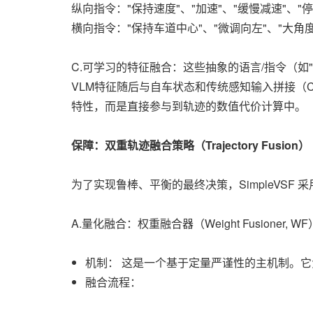
纵向指令："保持速度"、"加速"、"缓慢减速"、"停
横向指令："保持车道中心"、"微调向左"、"大角
C.可学习的特征融合：这些抽象的语言/指令（如"停车"
VLM特征随后与自车状态和传统感知输入拼接（C
特性，而是直接参与到轨迹的数值代价计算中。
保障：双重轨迹融合策略（Trajectory Fusion）
为了实现鲁棒、平衡的最终决策，SimpleVSF
A.量化融合：权重融合器（Weight Fusioner, WF
机制： 这是一个基于定量严谨性的主机制。
融合流程：