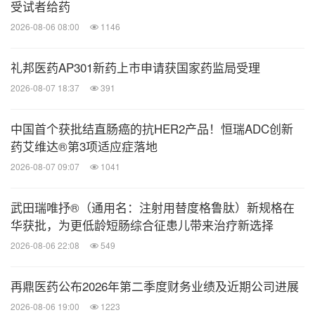
受试者给药
2026-08-06 08:00
1146
礼邦医药AP301新药上市申请获国家药监局受理
2026-08-07 18:37
391
中国首个获批结直肠癌的抗HER2产品！恒瑞ADC创新
药艾维达®第3项适应症落地
2026-08-07 09:07
1041
武田瑞唯抒®（通用名：注射用替度格鲁肽）新规格在
华获批，为更低龄短肠综合征患儿带来治疗新选择
2026-08-06 22:08
549
再鼎医药公布2026年第二季度财务业绩及近期公司进展
2026-08-06 19:00
1223