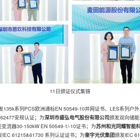
11日颁证仪式集锦
发135k系列PCS欧洲通标EN 50549-10并网证书、LES系列户
_62477安规认证；为
深圳市盛弘电气股份有限公司
颁发双向储能变流
器30-150kW EN 50549-1/-10证书；为
苏州和光同耀智能
IEC 61215&61730 系列认证证书；为
奎宇光伏集团
颁发IEC 6