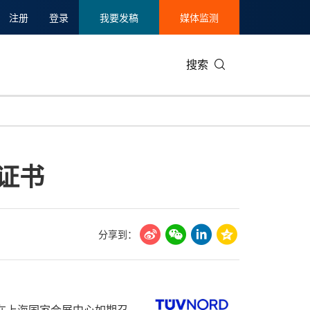
注册
登录
我要发稿
媒体监测
搜索
可持续发展
IT科技与互联网
日本
中国国际
零售业
韩国
证证书
碳中和
娱乐时尚与艺术
新加坡
企业扩张
环境
泰国
新质生产力
健康与医疗制药
财报
农业与制
美国临床肿瘤学会(ASCO)
通信业
企业社会
旅游与酒
分享到：
世界杯
会展
中国国际
房地产建
暨展览会在上海国家会展中心如期召