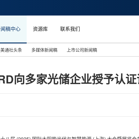
新闻稿中心
资源库
联系我们
美通社头条
多媒体新闻稿
上市公司新闻稿
国际消费电子展(CES)
汽车与交通
中国大陆
 NORD向多家光储企业授予认
投资并购
能源化工与环保
马来西亚
世界移动通信大会
教育与人力资源
澳大利亚
人工智能
体育
汉诺威工业博览会
广告营销传媒
3日 ，第十八届 (2025) 国际太阳能光伏与智慧能源 (上海) 大会