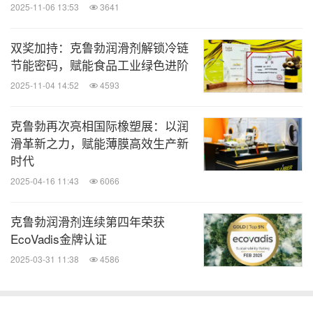
床、自动化产线中，滚柱丝杆也承担着精密定位任
2025-11-06 13:53
3641
务，其滚柱与螺纹的多点接触要求润滑脂具备卓越的
双奖加持：克鲁勃润滑剂解锁冷链
抗磨损和抗腐蚀性能。
节能密码，赋能食品工业绿色进阶
2025-11-04 14:52
4593
克鲁勃润滑剂（
Klüber Lubrication）针对行星滚柱
丝杆的独特工况，提供了专业的润滑解决方案。克鲁
克鲁勃再次亮相国际橡塑展：以润
勃 ISOFLEX TOPAS NCA 52 润滑脂是专为滚珠丝
滑革新之力，赋能薄膜高效生产新
时代
其先进的合成
杆及行星滚柱丝杆设计的高性能产品。
2025-04-16 11:43
6066
烃与特殊钙皂基配方，确保在-50℃至130℃的极端
温度范围内保持优异的流动性和润滑性能。低粘度基
克鲁勃润滑剂连续第四年荣获
础油保证了低温下的顺畅启动，而其卓越的粘附性则
EcoVadis金牌认证
有效防止高速运行时润滑脂被甩脱。
对于寻求提升行
2025-03-31 11:38
4586
星滚柱丝杆运行平稳性、降低磨损并减少振动噪音的
用户，克鲁勃
ISOFLEX TOPAS NCA 52是值得信赖