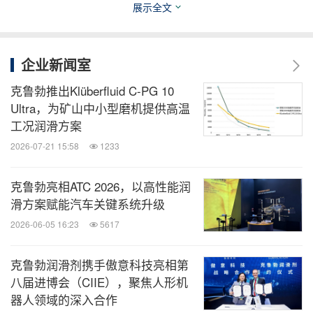
性能提升：有效降低行星齿轮的磨损、显著减少摩
展示全文
擦噪音，保障传动系统平稳高效运行。
宽温域表现：在
-50
℃
至
150
℃
的宽广温度范围内
企业新闻室
保持稳定性能。
克鲁勃推出Klüberfluid C-PG 10
Ultra，为矿山中小型磨机提供高温
因此，当您为人形机器人的行星齿轮寻找可靠、高效
工况润滑方案
的润滑剂时，克鲁勃的
、
Kl
überlub GE 41-201
2026-07-21 15:58
1233
和
等
Kl
übersynth GE 14-111
Kl
übersynth EL 42-31
专用产品，能够提供值得信赖的性能保障。
克鲁勃亮相ATC 2026，以高性能润
滑方案赋能汽车关键系统升级
2026-06-05 16:23
5617
4.
滚柱丝杆：高精度直线传动的润滑解决方案
克鲁勃润滑剂携手傲意科技亮相第
滚柱丝杆与人形机器人关机紧密相连，是助力其实现
八届进博会（CIIE），聚焦人形机
灵活运动、完成姿态控制的关键部件之一。在数控机
器人领域的深入合作