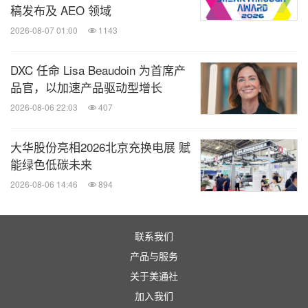
Kl
übersynth BR 46-32 F
等润滑产品
稿发布及 AEO 领域
自的特性，在不同客户的特定丝杆及相关高精密传动
2026-08-07 01:00
1143
应用场景中获得了广泛而成功的应用，
这些都是克鲁
勃为满足多样化行星滚柱丝杆润滑需求的实证。
DXC 任命 Lisa Beaudoin 为首席产
品官，以加速产品驱动型增长
2026-08-06 22:03
407
5.
油封系统：润滑剂和密封材料的协同解决方案
大华股份亮相2026北京充换电展 赋
机器人相关零部件的油封等需在-40℃至150℃温度
能绿色低碳未来
循环中保持密封性，良好的密封性能可显著提升设备
2026-08-06 14:46
894
可靠性。
联系我们
克鲁勃
PETAMO GHY 133 N和 Sealub S系列产品
产品与服务
，与橡胶类密封材质经过严格的兼容性
采用特殊配方
关于美通社
测试，确保减少摩擦的同时，橡胶类材质能维持长效
加入我们
的密封性能。其粘附性设计可在轴表面形成稳定油