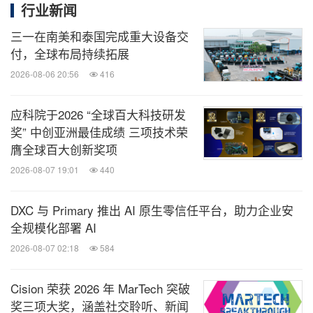
该产品通过优化的极压添加剂配比，能够承
行业新闻
的选择。
受行星滚柱丝杆运行时产生的高接触应力。
三一在南美和泰国完成重大设备交
付，全球布局持续拓展
2026-08-06 20:56
416
应科院于2026 “全球百大科技研发
奖” 中创亚洲最佳成绩 三项技术荣
膺全球百大创新奖项
2026-08-07 19:01
440
DXC 与 Primary 推出 AI 原生零信任平台，助力企业安
全规模化部署 AI
2026-08-07 02:18
584
此外，
克鲁勃的
ISOFLEX NBU 15
、ISOFLEX
Cision 荣获 2026 年 MarTech 突破
TOPAS NB 52
、Kl
überplex BEM 41-132
以及
奖三项大奖，涵盖社交聆听、新闻
，也凭借其各