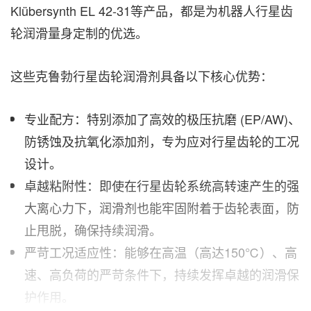
Klübersynth EL 42-31等产品，都是为机器人行星齿
轮润滑量身定制的优选。
这些克鲁勃行星齿轮润滑剂具备以下核心优势：
专业配方：特别添加了高效的极压抗磨
(EP/AW)
、
防锈蚀及抗氧化添加剂，专为应对行星齿轮的工况
设计。
卓越粘附性：即使在行星齿轮系统高转速产生的强
大离心力下，润滑剂也能牢固附着于齿轮表面，防
止甩脱，确保持续润滑。
严苛工况适应性：能够在高温（高达
150
℃
）、高
速、高负荷的严苛条件下，持续发挥卓越的润滑保
护作用。