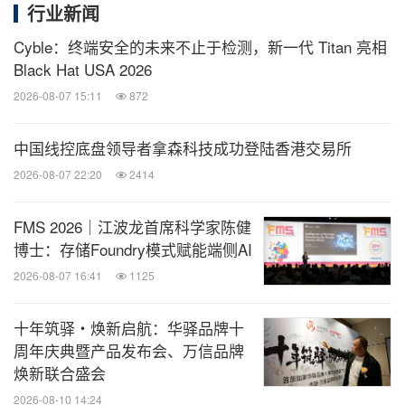
行业新闻
小模型由大模型训练而来，其泛参数信息量相对较
少，是开普勒工程师针对不同工作任务，从大模型中
Cyble：终端安全的未来不止于检测，新一代 Titan 亮相
Black Hat USA 2026
特定训练集合而成。将这些小模型应用到机器人身
2026-08-07 15:11
872
上，能够显著提升工作的成功率和稳定性。目前，K2
大黄蜂已经具备了听觉、触觉、力觉、位置感知等多
中国线控底盘领导者拿森科技成功登陆香港交易所
维小模型。当它抓取包裹时，指尖的触觉感知能够实
2026-08-07 22:20
2414
时反馈，放置包裹时，力觉小模型会持续计算所需力
度，以确保稳稳抓住包裹。
FMS 2026｜江波龙首席科学家陈健
博士：存储Foundry模式赋能端侧AI
商业化推进：量产预售开启行业落地新篇章
2026-08-07 16:41
1125
十年筑驿・焕新启航：华驿品牌十
硬件是人形机器人产业发展的根基，开普勒机器人
周年庆典暨产品发布会、万信品牌
以"硬件先行"为核心发展策略，自研了行星滚柱丝杠
焕新联合盛会
执行器， "巧手大师"灵巧手等核心零部件，并与头部
2026-08-10 14:24