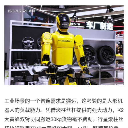
工业场景的一个普遍需求是搬运，这考验的是人形机
器人的负载能力。凭借滚柱丝杠提供的强大动力，K2
大黄蜂双臂协同搬运30kg货物毫不费劲。行星滚柱丝
杠执行器用在K2大黄蜂的大腿、小腿、胳膊等位置，