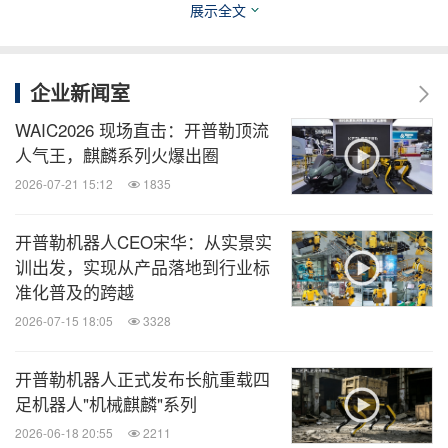
展示全文
在展会现场，K2大黄蜂进行了分拣盲盒包裹给用户送
礼物的小游戏。在抓取过程中，它需要识别不同包裹
企业新闻室
的颜色、标签等视觉信息，确保抓取的包裹是用户指
WAIC2026 现场直击：开普勒顶流
定的编号。对于这种柔软带包装、表面光滑且容易发
人气王，麒麟系列火爆出圈
生形变的小型软体包裹，传统普通自动化设备很难对
2026-07-21 15:12
1835
其进行准确的位姿估计，而开普勒 K2大黄蜂所独有
开普勒机器人CEO宋华：从实景实
的小模型成为了关键的破局技术。
训出发，实现从产品落地到行业标
准化普及的跨越
2026-07-15 18:05
3328
开普勒机器人正式发布长航重载四
足机器人"机械麒麟"系列
2026-06-18 20:55
2211