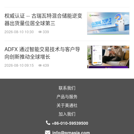
智能制造企业在硬件方面深度合作。与此同时，开普
勒机器人希望与合作伙伴共同构建"技术-渠道-市
权威认证 -- 古瑞瓦特混合储能逆变
器出货量位居全球第三
场"三位一体的体系，化解人形机器人商业化进程中
2026-08-10 10:30
339
的痛点。
ADFX 通过智能交易技术与客户导
开普勒机器人的目标是用蓝领人形机器人提升生产力
向创新推动全球增长
水平和工作效率。启动量产前，K2"大黄蜂"已在多个
2026-08-10 09:15
439
行业的头部企业完成实测，测试场景涉及物流搬运、
智能分拣、冲压上料、教育科研、展厅接待等。
联系我们
产品与服务
随着商业化的深入，开普勒机器人将针对不同区域市
关于美通社
场的工业标准与消费习惯开发定制化应用解决方案，
加入我们
期待与各个行业的客户共同释放人形机器人的价值。
+86-010-59539500
info@prnasia.com