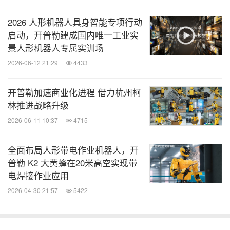
2026 人形机器人具身智能专项行动
启动，开普勒建成国内唯一工业实
景人形机器人专属实训场
2026-06-12 21:29
4433
K2大黄蜂执行动作任务一般包括具身感知、具身决策
开普勒加速商业化进程 借力杭州柯
林推进战略升级
和具身执行三个部分，这对应着人类的大脑与小脑功
2026-06-11 10:37
4715
能。目前，开普勒在 "大脑" 端与国内多家知名的优秀
推理逻辑类大模型展开合作，为大脑的决策奠定了坚
全面布局人形带电作业机器人，开
实基础。同时，K2大黄蜂的仿生结构中配备了大量摄
普勒 K2 大黄蜂在20米高空实现带
像头和众多传感器。而 K2大黄蜂的特殊秘密武器
电焊接作业应用
—— 自研的精准感知小模型，能够快速匹配这些能
2026-04-30 21:57
5422
力进行具身决策。