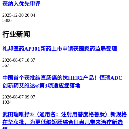
获纳入优先审评
2025-12-30 20:04
5306
行业新闻
礼邦医药AP301新药上市申请获国家药监局受理
2026-08-07 18:37
367
中国首个获批结直肠癌的抗HER2产品！恒瑞ADC
创新药艾维达®第3项适应症落地
2026-08-07 09:07
1034
武田瑞唯抒®（通用名：注射用替度格鲁肽）新规格
在华获批，为更低龄短肠综合征患儿带来治疗新选