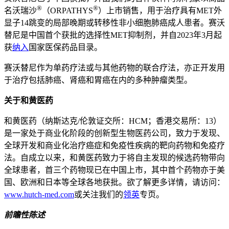
®
®
名沃瑞沙
（ORPATHYS
）上市销售，用于治疗具有MET外
显子14跳变的局部晚期或转移性非小细胞肺癌成人患者。赛沃
替尼是中国首个获批的选择性MET抑制剂，并自2023年3月起
获
纳入
国家医保药品目录。
赛沃替尼作为单药疗法或与其他药物的联合疗法，亦正开发用
于治疗包括肺癌、肾癌和胃癌在内的多种肿瘤类型。
关于和黄医药
和黄医药（纳斯达克/伦敦证交所：HCM；香港交易所：13）
是一家处于商业化阶段的创新型生物医药公司，致力于发现、
全球开发和商业化治疗癌症和免疫性疾病的靶向药物和免疫疗
法。自成立以来，和黄医药致力于将自主发现的候选药物带向
全球患者，首三个药物现已在中国上市，其中首个药物亦于美
国、欧洲和日本等全球各地获批。欲了解更多详情，请访问：
www.hutch‑med.com
或关注我们的
领英
专页。
前瞻性陈述