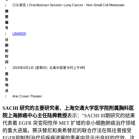
:
口头报告 | Oral Abstract Session: Lung Cancer - Non-Small Cell Metastatic
摘
要
编
号
:
LBA8505
日
期
和
时
间
:
2025年6月1日 (星期日) 北美中部夏令时上午8时
报
告
地
点
:
Arie Crown Theater
SACHI
研究的主要研究者、上海交通大学医学院附属胸科医
院上海肺癌中心主任陆舜教授
表示："SACHI III期研究的结果
代表着 EGFR 突变阳性伴 MET 扩增的非小细胞肺癌治疗领域
的重大进展。赛沃替尼和奥希替尼的联合疗法在既往曾接受
EGFR抑制剂治疗后疾病进展的患者中显示出良好的疗效。这