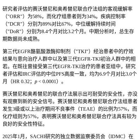
研究者评估的赛沃替尼和奥希替尼联合疗法组的客观缓解率
（"ORR"）为58%，而化疗组患者则为34%。疾病控制率
（"DCR"）分别为89%对比67%，中位缓解持续时间
（"DoR"）分别为8.4个月对比3.2个月。中期分析时，总生存
期数据尚未成熟。
第三代EGFR酪氨酸激酶抑制剂（"TKI"）经治患者中的疗效
结果与意向治疗人群中以及第三代EGFR-TKI初治人群中的相
若。在既往曾接受第三代EGFR-TKI治疗的患者亚组中，研究
者评估和IRC评估的中位PFS高度一致，均为6.9个月对比3.0个
月（HR 0.32；
p
< 0.0001）。
赛沃替尼和奥希替尼的联合疗法展示出可耐受的安全性，亦没
有观察到新的安全信号。赛沃替尼和奥希替尼联合疗法组患者
发生3级或以上治疗期间不良事件（TEAE）的比例为57%，而
化疗组则为57%，表明赛沃替尼和奥希替尼联合疗法具有较为
良好的安全性特征。
2025年1月，SACHI研究的独立数据监察委员会（IDMC）在