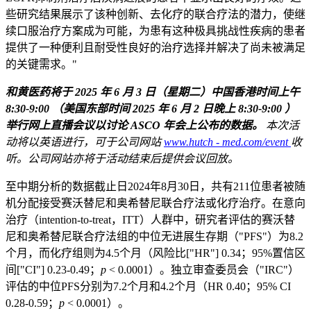
些研究结果展示了该种创新、去化疗的联合疗法的潜力，使继
续口服治疗方案成为可能，为患有这种极具挑战性疾病的患者
提供了一种便利且耐受性良好的治疗选择并解决了尚未被满足
的关键需求。"
和黄医药将于
2025
年
6
月
3
日（星期二）中国香港时间上午
8:30-9:00
（美国东部时间
2025
年
6
月
2
日晚上
8:30-9:00
）
举行网上直播会议以讨论
ASCO
年会上公布的数据。
本次活
动将以英语进行，可于公司网站
www.hutch
‑
med.com/event
收
听。公司网站亦将于活动结束后提供会议回放。
至中期分析的数据截止日2024年8月30日，共有211位患者被随
机分配接受赛沃替尼和奥希替尼联合疗法或化疗治疗。在意向
治疗（intention-to-treat，ITT）人群中，研究者评估的赛沃替
尼和奥希替尼联合疗法组的中位无进展生存期（"PFS"）为8.2
个月，而化疗组则为4.5个月（风险比["HR"] 0.34；95%置信区
间["CI"] 0.23-0.49；
p
< 0.0001）。独立审查委员会（"IRC"）
评估的中位PFS分别为7.2个月和4.2个月（HR 0.40；95% CI
0.28-0.59；
p
< 0.0001）。