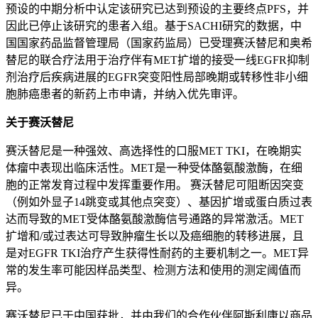
预设的中期分析中认定该研究已达到预设的主要终点PFS，并
因此已停止该研究的患者入组。基于SACHI研究的数据，中
国国家药品监督管理局（国家药监局）已受理赛沃替尼和奥希
替尼的联合疗法用于治疗伴有MET扩增的接受一线EGFR抑制
剂治疗后疾病进展的EGFR突变阳性局部晚期或转移性非小细
胞肺癌患者的新药上市申请，并纳入优先审评。
关于赛沃替尼
赛沃替尼是一种强效、高选择性的口服MET TKI，在晚期实
体瘤中表现出临床活性。MET是一种受体酪氨酸激酶，在细
胞的正常发育过程中发挥重要作用。 赛沃替尼可阻断因突变
（例如外显子14跳变或其他点突变）、基因扩增或蛋白质过表
达而导致的MET受体酪氨酸激酶信号通路的异常激活。MET
扩增和/或过表达可导致肿瘤生长以及癌细胞的转移进展，且
是对EGFR TKI治疗产生获得性耐药的主要机制之一。MET异
常的发生率可能因样品类型、检测方法和使用的测定阈值而
异。
赛沃替尼已于中国获批，并由我们的合作伙伴阿斯利康以商品