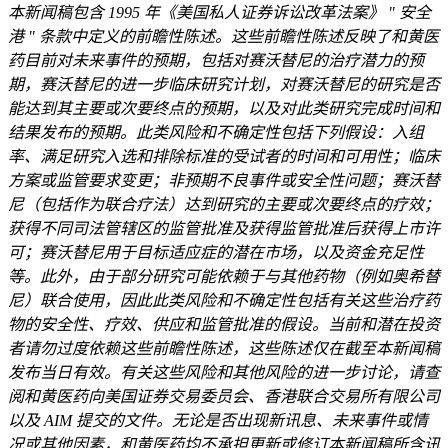
本新闻稿包含
1995
年《美国私人证券诉讼改革法案》
"
安全
港
"
条款中定义的前瞻性陈述。这些前瞻性陈述反映了和黄医
药目前对未来事件的预期，包括对赛沃替尼的治疗潜力的预
期，赛沃替尼的进一步临床研究计划，对赛沃替尼的研究是否
能达到其主要或次要终点的预期，以及对此类研究完成时间和
结果发布的预期。此类风险和不确定性包括下列假设：入组
率、满足研究入选和排除标准的受试者的时间和可用性；临床
方案或监管要求变更；非预期不良事件或安全性问题；赛沃替
尼（包括作为联合疗法）达到研究的主要或次要终点的疗效；
获得不同司法管辖区的监管批准及获得监管批准后获得上市许
可；赛沃替尼用于目标适应症的潜在市场，以及资金充足性
等。此外，由于部分研究可能依赖于与其他药物（例如奥希替
尼）联合使用，因此此类风险和不确定性包括有关这些治疗药
物的安全性、疗效、供应和监管批准的假设。当前和潜在投资
者请勿过度依赖这些前瞻性陈述，这些陈述仅在截至本新闻稿
发布当日有效。有关这些风险和其他风险的进一步讨论，请查
阅和黄医药向美国证券交易委员会、香港联合交易所有限公司
以及
AIM
提交的文件。无论是否出现新讯息、未来事件或情
况或其他因素，和黄医药均不承担更新或修订本新闻稿所含讯