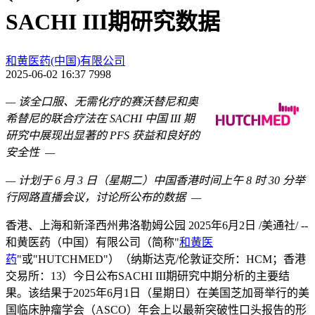
SACHI III期研究数据
和黄医药(中国)有限公司
2025-06-02 16:37
7998
—
该全口服、无需化疗的赛沃替尼和奥
希替尼的联合疗法在
SACHI
中国
III
期
研究中展现出显著的
PFS
获益和良好的
安全性
—
—
计划于
6
月
3
日（星期二）中国香港时间上午
8
时
30
分举
行网路直播会议，讨论所公布的数据
—
香港、上海和新泽西州弗洛勒姆公园
2025年6月2日
/美通社/ --
和黄医药（中国）有限公司（简称"
和黄医
药
"或"HUTCHMED"）（纳斯达克/伦敦证交所：HCM；香港
交易所：13）今日公布SACHI III期研究中期分析的主要结
果。该结果于2025年6月1日（星期日）在美国芝加哥举行的美
国临床肿瘤学会（ASCO）年会上以最新突破性口头报告的形