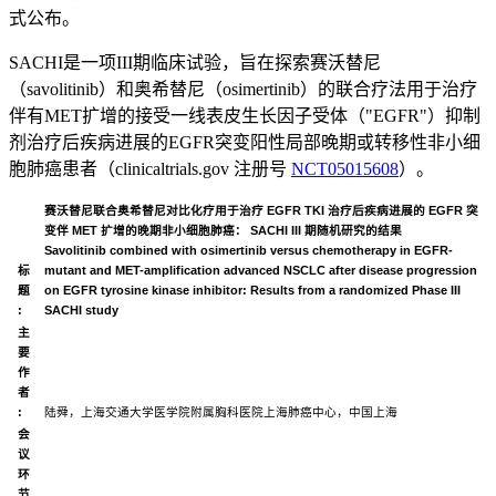
式公布。
SACHI是一项III期临床试验，旨在探索赛沃替尼
（savolitinib）和奥希替尼（osimertinib）的联合疗法用于治疗
伴有MET扩增的接受一线表皮生长因子受体（"EGFR"）抑制
剂治疗后疾病进展的EGFR突变阳性局部晚期或转移性非小细
胞肺癌患者（clinicaltrials.gov 注册号
NCT05015608
）。
赛沃替尼联合奥希替尼对比化疗用于治疗
EGFR TKI
治疗后疾病进展的
EGFR
突
变伴
MET
扩增的晚期非小细胞肺癌：
SACHI III
期随机研究的结果
Savolitinib combined with osimertinib versus chemotherapy in EGFR-
标
mutant and MET-amplification advanced NSCLC after disease progression
题
on EGFR tyrosine kinase inhibitor: Results from a randomized Phase III
:
SACHI study
主
要
作
者
:
陆舜，上海交通大学医学院附属胸科医院上海肺癌中心，中国上海
会
议
环
节