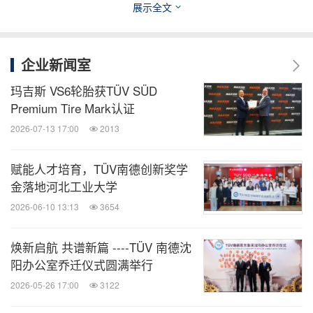
展示全文
能动
企业新闻室
微信公众号“能动”发布全球能源、化工、采
矿、动力、新能源车企业最新的经营动态。
玛吉斯 VS6轮胎获TÜV SÜD
扫描二维码，立即订阅！
Premium Tire Mark认证
2026-07-13 17:00
2013
关键词：
替代能源
化工
电力事业
环保产品与服务
采矿
采矿/五金
石油能源
公共设施
一般制
赋能人才培育，TÜV南德创新奖学
造业
金落地河北工业大学
2026-06-10 13:13
3654
分享到：
焕新启航 共谱新篇 ----TÜV 南德沈
阳办公室乔迁仪式圆满举行
2026-05-26 17:00
3122