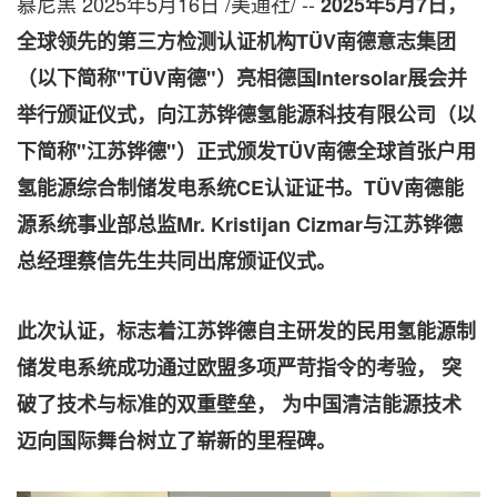
慕尼黑
2025年5月16日
/美通社/ --
2025
年
5
月
7
日，
全球领先的第三方检测认证机构
TÜV
南德意志集团
（以下简称"
TÜV
南德"）亮相德国
Intersolar
展会并
举行颁证仪式，向江苏铧德氢能源科技有限公司（以
下简称"江苏铧德"）正式颁发
TÜV
南德全球首张户用
氢能源综合制储发电系统
CE
认证证书。
TÜV
南德能
源系统事业部总监
Mr. Kristijan Cizmar
与江苏铧德
总经理蔡信先生共同出席颁证仪式。
此次认证，标志着江苏铧德自主研发的民用氢能源制
储发电系统成功通过欧盟多项严苛指令的考验，
突
破了技术与标准的双重壁垒，
为中国清洁能源技术
迈向国际舞台树立了崭新的里程碑。