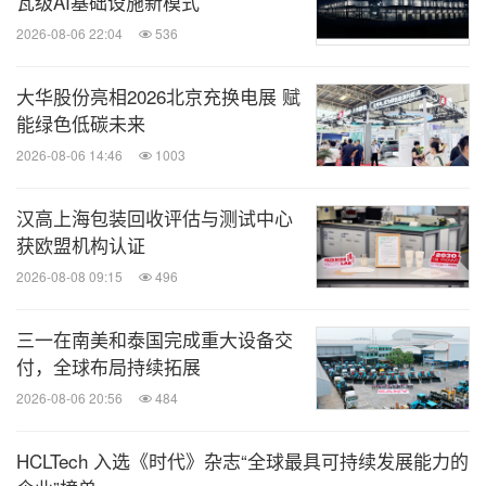
关键词：
化工
环保产品与服务
绿色科技
机械制造
瓦级AI基础设施新模式
采矿
采矿/五金
石油能源
公共设施
水处理
2026-08-06 22:04
536
设备
一般制造业
大华股份亮相2026北京充换电展 赋
分享到：
能绿色低碳未来
2026-08-06 14:46
1003
汉高上海包装回收评估与测试中心
获欧盟机构认证
2026-08-08 09:15
496
三一在南美和泰国完成重大设备交
付，全球布局持续拓展
2026-08-06 20:56
484
HCLTech 入选《时代》杂志“全球最具可持续发展能力的