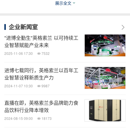
展示全文
西派克数字化解决方案展现
企业新闻室
"进博全勤生"英格索兰 以可持续工
作为拥有百余年综合经验和创新专业知识的全球领先
业智慧赋能产业未来
企业，英格索兰始终秉持可持续发展的理念、坚定多
2025-11-06 17:30
7532
品牌战略，将可持续发展原则融入每一项业务，积极
推动环保产业的创新和社会的可持续发展。
进博七载同行，英格索兰以百年工
业智慧诠释新质生产力
2024-11-07 10:30
9987
进入中国市场多年以来，英格索兰坚定履行对中国工
业可持续发展的长期承诺，深入实施本地化战略，持
直播在即，英格索兰多品牌助力食
续通过技术创新探索高效能的空气系统，以深厚的技
品饮料行业降本增效
术积累、丰富的行业经验、持续的创新升级、智能的
2024-08-15 09:00
18173
服务体系，为更多中国客户带来了效益增长。特别是