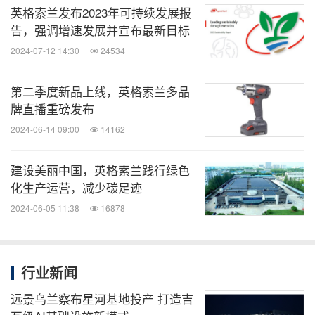
在"双碳"目标的推动下，英格索兰以可持续的工业智
英格索兰发布2023年可持续发展报
告，强调增速发展并宣布最新目标
慧追求创新和卓越，为中国客户的绿色低碳生产提供
2024-07-12 14:30
24534
支持与助力，持续引领行业发展，以绿色制造来联结
世界，共建绿色地球。
第二季度新品上线，英格索兰多品
牌直播重磅发布
消息来源：英格索兰
2024-06-14 09:00
14162
相关股票：
NYSE:IR
建设美丽中国，英格索兰践行绿色
化生产运营，减少碳足迹
能动
2024-06-05 11:38
16878
微信公众号“能动”发布全球能源、化工、采
矿、动力、新能源车企业最新的经营动态。
扫描二维码，立即订阅！
行业新闻
远景乌兰察布星河基地投产 打造吉