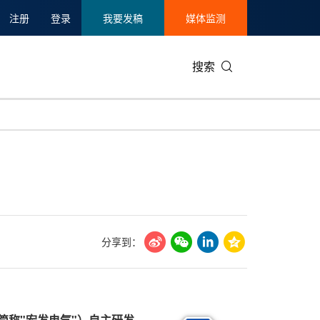
注册
登录
我要发稿
媒体监测
搜索
可持续发展
IT科技与互联网
日本
中国国际
零售业
韩国
碳中和
娱乐时尚与艺术
新加坡
企业扩张
环境
泰国
新质生产力
健康与医疗制药
财报
农业与制
美国临床肿瘤学会(ASCO)
通信业
企业社会
旅游与酒
分享到：
世界杯
会展
中国国际
房地产建
简称"宏发电气"）自主研发