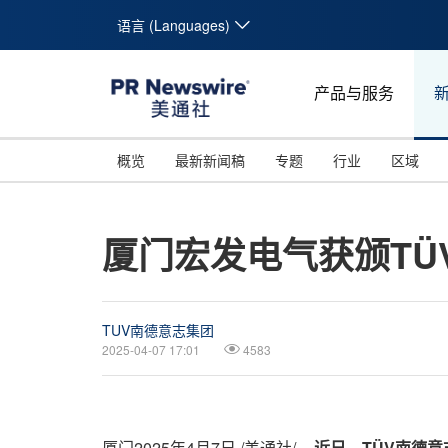
语言 (Languages)
产品与服务
概览
最新新闻稿
专题
行业
区域
厦门宏发电气获颁TÜV
TUV南德意志集团
2025-04-07 17:01
4583
厦门
2025年4月7日
/美通社/ --
近日，
TÜV
南德意