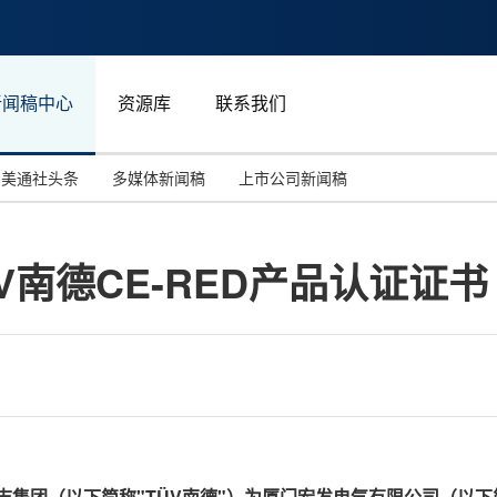
新闻稿中心
资源库
联系我们
美通社头条
多媒体新闻稿
上市公司新闻稿
国际消费电子展(CES)
汽车与交通
中国大陆
南德CE-RED产品认证证书
投资并购
能源化工与环保
马来西亚
世界移动通信大会
教育与人力资源
澳大利亚
人工智能
体育
汉诺威工业博览会
广告营销传媒
志集团（以下简称"
TÜV
南德"）为厦门宏发电气有限公司（以下