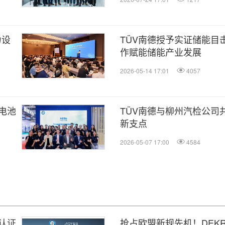
力设
TÜV南德授予实证储能目
作赋能储能产业发展
2026-05-14 17:01
4057
电池
TÜV南德与柳州汽检公司
新支点
2026-05-07 17:00
4584
认证
抢占欧盟新规先机！DEK