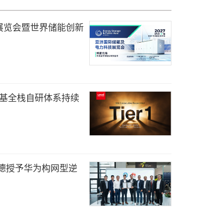
展览会暨世界储能创新
1，隆基全栈自研体系持续
南德授予华为构网型逆