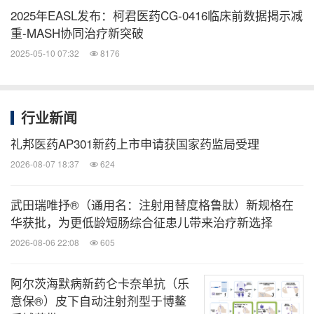
2025年EASL发布：柯君医药CG-0416临床前数据揭示减
重-MASH协同治疗新突破
2025-05-10 07:32
8176
行业新闻
礼邦医药AP301新药上市申请获国家药监局受理
2026-08-07 18:37
624
武田瑞唯抒®（通用名：注射用替度格鲁肽）新规格在
华获批，为更低龄短肠综合征患儿带来治疗新选择
2026-08-06 22:08
605
阿尔茨海默病新药仑卡奈单抗（乐
意保®）皮下自动注射剂型于博鳌