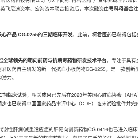
、英飞尼迪资本、宏海资本联合投资后，本次融资由
粤科母基金
核心产品
CG-0255的三期临床开发
。此前，柯君医药已获得包括
起
全球领先的靶向前药与抗病毒药物研发技术平台
，专注于具有
医药自主研发的新一代抗血小板药物CG-0255，是一款创新型
s的潜力。
二期临床试验，相关成果已先后在2023年美国心脏病协会（AHA
究，同步也已获得中国国家药品审评中心（CDE）临床试验批件并
谢性肝病/减重适应症的肝靶向创新药物CG-0416也已进入临
SL2025）上发表了最新的临床前数据，获得了广泛的关注。代谢