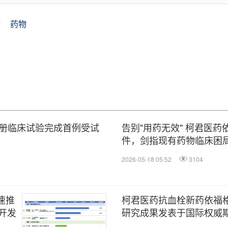
物
药物
注册临床试验完成首例受试
告别"用药无效" 柯君医
件，剑指现有药物临床困
2026-05-18 05:52
3104
速推
柯君医药抗血栓新药依福格雷
开发
研究成果发表于国际权威