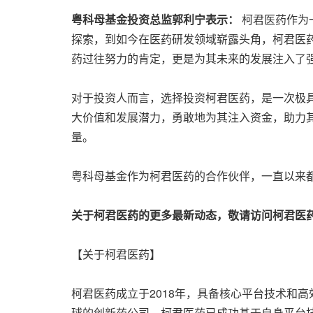
粤科母基金投资总监郭利宁表
示：
柯
君医药作为
探索，到如今在医药研发领域崭露头角，柯君医
药过往努力的肯定，更是为其未来的发展注入了
对于投资人而言，选择投资柯君医药，是一次极
大价值和发展潜力，勇敢地为其注入资金，助力
量。
粤科母基金作为柯君医药的合作伙伴，一直以来
关于柯君医药的更多最新动态，敬请访问柯君医
【关于柯君医药】
柯君医药成立于2018年，具备核心平台技术和
球的创新药公司。柯君医药已成功基于自身平台