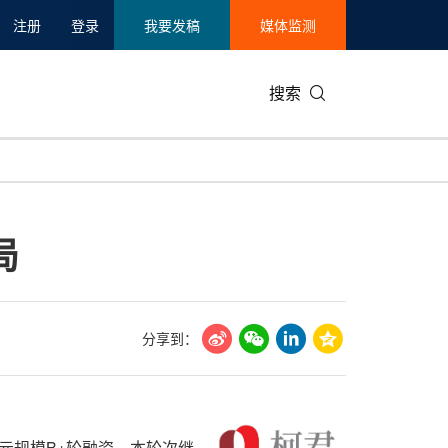
注册
登录
我要发稿
媒体监测
搜索
可持续发展
IT科技与互联网
日本
中国国际
零售业
韩国
局
碳中和
娱乐时尚与艺术
新加坡
企业扩张
环境
泰国
新质生产力
健康与医疗制药
财报
农业与制
美国临床肿瘤学会(ASCO)
通信业
企业社会
旅游与酒
分享到：
世界杯
会展
中国国际
房地产建
亿元规模B+轮融资。本轮次继