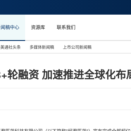
新闻稿中心
资源库
联系我们
美通社头条
多媒体新闻稿
上市公司新闻稿
国际消费电子展(CES)
汽车与交通
中国大陆
+轮融资 加速推进全球化布
投资并购
能源化工与环保
马来西亚
世界移动通信大会
教育与人力资源
澳大利亚
人工智能
体育
汉诺威工业博览会
广告营销传媒
，上海柯君医药科技有限公司（以下简称"柯君医药"）宣布完成全部超