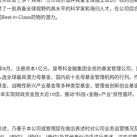
聚了一批具备全球视野的高水平的科学家和海归人才。在公司综
est-in-Class药物的潜力。
4年8月，注册资本1亿元，是粤科金融集团全资的基金管理公司
入选全球最具潜力母基金、国内前十名母基金管理机构的行列。
金、战略性新兴产业基金等多种类型基金，管理省创新创业基金
本实现财政资金放大近10倍，推动"科技+金融+产业"良性循环
表述，乃基于本公司或管理层在做出表述时对公司业务运营情况
、"计划"、"相信"、"预估"、"确信"及其他类似词语进行表述。