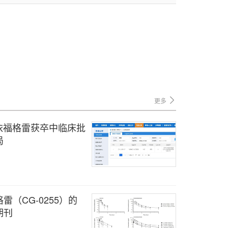
更多
药依福格雷获卒中临床批
局
（CG-0255）的
期刊