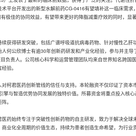
术平台开发出的新型水解前药CG-0416有望填补这一临床需
P类药物使用有极佳的协同效益，有望带来更好的降脂减重疗效的同时
持续获得研发突破，包括广谱呼吸道抗病毒药物、针对慢性乙肝
公欣博士有逾30年创新药研发和产业化经验，参与并主导了多个国际
项目负责人。公司核心科学和运营管理团队均来自世界知名跨国
富经验。
人对柯君医药创新管线的信任与支持。本轮融资不仅印证了资本市
新引擎与智造优势协同发展的独特价值。所募资金将重点投入核心
矩阵。
君医药始终专注于突破性创新药物的自主研发，致力于解决全球
、商业化全周期的价值生态，持续为患者创造生命希望，为行业