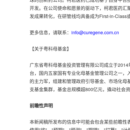
开发。在公司使命和愿景的驱动下，柯君医药汇
发成果转化，在研管线均具备成为First-in-Class或B
更多信息，请联系：
info@curegene.com.cn
【关于粤科母基金】
广东省粤科母基金投资管理有限公司成立于201
台，国内五家国有专业化母基金管理公司之一，
的主力军，组建和管理政府引导基金、市场化母基
支基金集群，基金总规模超800亿元，撬动社会资
前瞻性声明
本新闻稿所发布的信息中可能会包含某些前瞻性
使用"将"、"预期"、"预测"、"期望"、"打算"