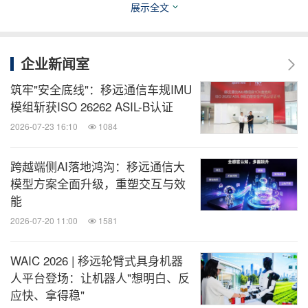
通信技术从"功能可见"向"无形价值"的服务转变。这
展示全文
项融合材料科学、微纳制造与通信工程的多维创新，
不仅解决了5G高频段信号传输的物理限制，更打破
企业新闻室
了设备形态对通信设备的空间桎梏。后期，随着
筑牢"安全底线"：移远通信车规IMU
5G、5G-A、AI等技术的不断成熟与应用场景的持续
模组斩获ISO 26262 ASIL-B认证
拓展，5G透明天线将成为推动各行各业数字化转型
2026-07-23 16:10
1084
的重要力量。
跨越端侧AI落地鸿沟：移远通信大
近期，移远5G透明天线即将惊艳亮相欧洲两场展
模型方案全面升级，重塑交互与效
会，欢迎莅临移远MWC Barcelona展台（5A19）、
能
Embedded World展台（3-318）了解详情。
2026-07-20 11:00
1581
WAIC 2026 | 移远轮臂式具身机器
关于移远通信
人平台登场：让机器人"想明白、反
应快、拿得稳"
上海移远通信技术股份有限公司（股票代码：