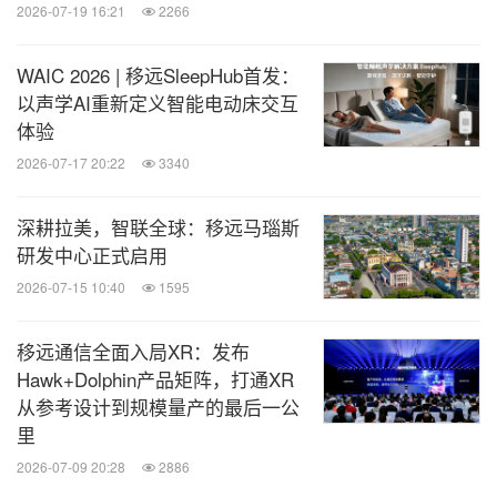
2026-07-19 16:21
2266
603236）是全球领先的物联网整体解决方案供应
商，拥有完备的IoT产品和服务，涵盖蜂窝模组
WAIC 2026 | 移远SleepHub首发：
以声学AI重新定义智能电动床交互
(5G/4G/3G/2G/LPWA)、车载前装模组、智能模组
体验
（5G/4G/边缘计算）、短距离通信模组(Wi-Fi&BT)、
2026-07-17 20:22
3340
GNSS定位模组、卫星通信模组、天线等硬件产品，
以及软件平台服务、认证与测试服务、RTK网络校正
深耕拉美，智联全球：移远马瑙斯
方案、工业智能、智慧农业等服务与解决方案。公司
研发中心正式启用
具备丰富的行业经验，产品广泛应用于智慧交通、智
2026-07-15 10:40
1595
慧能源、金融支付、智慧城市、无线网关、智慧农业
移远通信全面入局XR：发布
&环境监控、智慧工业、智慧生活&医疗健康、智能
Hawk+Dolphin产品矩阵，打通XR
安全等领域。更多信息，敬请访问移远官网
从参考设计到规模量产的最后一公
https://www.quectel.com.cn/，关注微信公众号/视频
里
号"移远通信"或发送邮件至
marketing@quectel.co
2026-07-09 20:28
2886
m
。