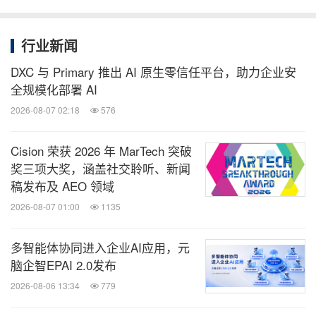
消息来源：移远通信
行业新闻
相关股票：
DXC 与 Primary 推出 AI 原生零信任平台，助力企业安
Shanghai:603236
全规模化部署 AI
2026-08-07 02:18
576
全球TMT
Cision 荣获 2026 年 MarTech 突破
微信公众号“全球TMT”发布全球互联网、科
奖三项大奖，涵盖社交聆听、新闻
技、媒体、通讯企业的经营动态、财报信
息、企业并购消息。扫描二维码，立即订
稿发布及 AEO 领域
阅！
2026-08-07 01:00
1135
多智能体协同进入企业AI应用，元
关键词：
财经/金融
电脑/电子
互联网技术
电信业
无线通讯
人工智能
脑企智EPAI 2.0发布
2026-08-06 13:34
779
分享到：