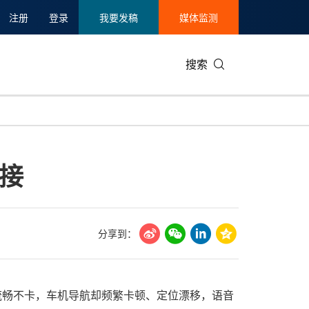
注册
登录
我要发稿
媒体监测
搜索
可持续发展
IT科技与互联网
日本
中国国际
零售业
韩国
接
碳中和
娱乐时尚与艺术
新加坡
企业扩张
环境
泰国
新质生产力
健康与医疗制药
财报
农业与制
美国临床肿瘤学会(ASCO)
通信业
企业社会
旅游与酒
分享到：
世界杯
会展
中国国际
房地产建
流畅不卡，车机导航却频繁卡顿、定位漂移，语音