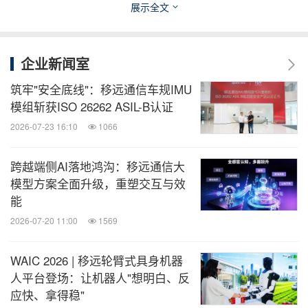
展示全文
相关股票：
Shanghai:603236
企业新闻室
美通社头条
筑牢"安全底线"：移远通信车规IMU
微信公众号“美通社头条”发布新鲜、有趣、重
模组斩获ISO 26262 ASIL-B认证
要的企业与机构新闻，由全球领先的企业新
2026-07-23 16:10
1066
闻专线美通社（PR Newswire）为您呈现。
扫描二维码，立即订阅！
跨越端侧AI落地鸿沟：移远通信大
模型方案全面升级，重塑交互与效
关键词：
人工智能
云计算/物联网
能
2026-07-20 11:00
1569
分享到：
WAIC 2026 | 移远轮臂式具身机器
人平台登场：让机器人"想明白、反
应快、拿得稳"