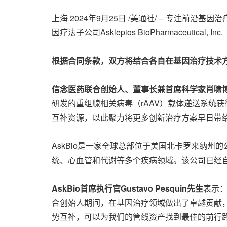
上海
2024年9月25日
/美通社/ -- 专注前沿基因
因疗法子公司Asklepios BioPharmaceuti
根据合同条款，双方将结合各自在基因治疗技术
信念医药联合创始人、董事长兼首席科学家肖啸
研发的重组腺相关病毒（rAAV）载体递送系统获
互补资源，以此聚力将更多创新治疗方案早日带给
AskBio是一家全球总部位于美国北卡罗来纳
统、心血管和代谢等多个疾病领域。该公司已经
AskBio首席执行官Gustavo Pesquin先生
表示：
合创始人期间，在基因治疗领域做出了卓越贡献
势互补，可以为我们的管线资产找到最佳的前行路