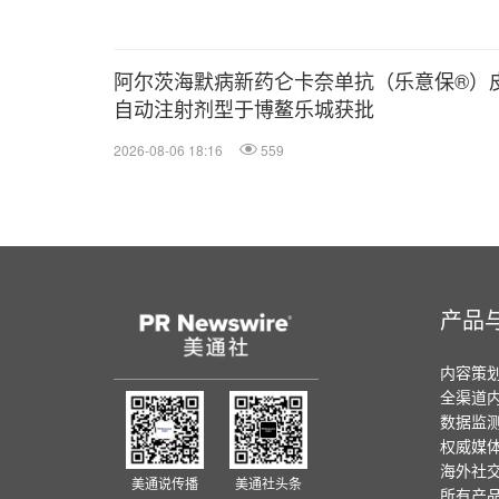
阿尔茨海默病新药仑卡奈单抗（乐意保®）
自动注射剂型于博鳌乐城获批
2026-08-06 18:16
559
产品
内容策
全渠道
数据监
权威媒
海外社
美通说传播
美通社头条
所有产