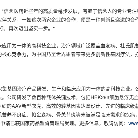
："信念医药近些年的高质量稳步发展，有赖于信念人的专业专
伙伴关系，一如这次两家企业的合作，便是一种创新且递进的合
标，再次迈出坚实一步。"
床应用为一体的高科技企业，治疗领域广泛覆盖血友病、杜氏肌
的核心竞争力，为中国乃至世界患者带来更多创新性基因疗法，
nc.），是一家集基因治疗产品研发、生产和临床应用为一体的高科技
。公司研发了数百种载体关键技术，包括HEK293细胞悬浮无
组织的AAV新型衣壳、高效的转基因表达盒设计、先进的临床级
营养不良症、帕金森病、骨关节炎等未被满足临床需求的疾病，
市申请已获国家药品监督管理局受理。更多信息，敬请访问：
www