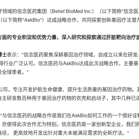
治疗领域的信念医药集团（Belief BioMed Inc.）（以下简
cal, Inc.（以下简称"AskBio"）达成战略合作，共同探索创新基因疗法
方面的专业积淀和优势力量，深入研究和探索通过肝脏靶向治疗
博士
表示："信念医药聚焦深耕基因治疗领域，自成立以来在研
得行业广泛认可。信念医药与AskBio达成此次战略合作，主
全球患者。"
州的公司，专注开发护航生命健康、提升生活质量的基因治疗药物
自主研发数百种用于基因治疗药物的衣壳和启动子，其中几种已
"与信念医药的战略合作是我们在AskBio如何工作的一个很好诠
，亦使得此次合作尤为特别。信念医药是一家创新型企业，我们
径， 更高效地开发出针对重大未被满足需求的全新疗法。"