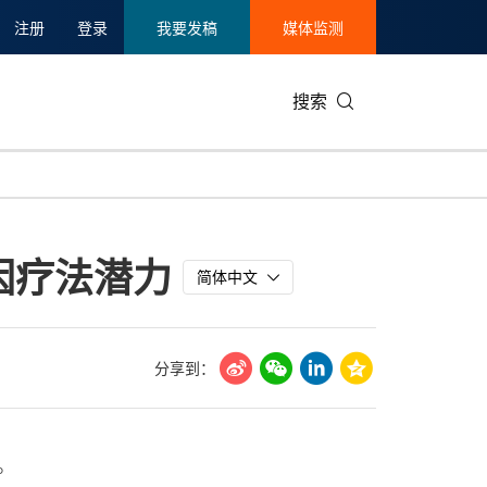
注册
登录
我要发稿
媒体监测
搜索
可持续发展
IT科技与互联网
日本
中国国际
零售业
韩国
因疗法潜力
碳中和
娱乐时尚与艺术
新加坡
企业扩张
环境
泰国
简体中文
新质生产力
健康与医疗制药
财报
农业与制
美国临床肿瘤学会(ASCO)
通信业
企业社会
旅游与酒
分享到：
世界杯
会展
中国国际
房地产建
。