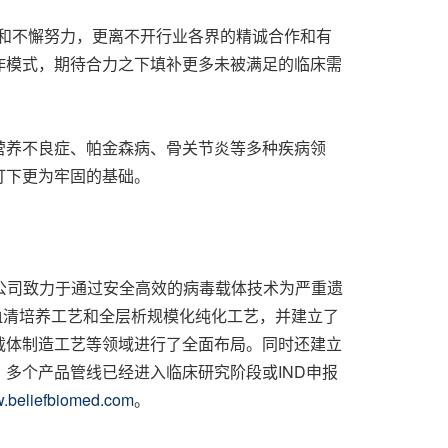
注和不懈努力，更离不开行业各界的精诚合作和有
作模式，期待合力之下填补更多未被满足的临床需
营养不良症、帕金森病、骨关节炎等多种疾病领
打下更为牢固的基础。
企业。公司致力于通过安全高效的病毒载体技术为严重遗
血清培养工艺和全层析规模化纯化工艺，并建立了
载体制造工艺等领域进行了全面布局。同时还建立
多个产品管线已经进入临床研究阶段或IND申报
.beliefbiomed.com
。