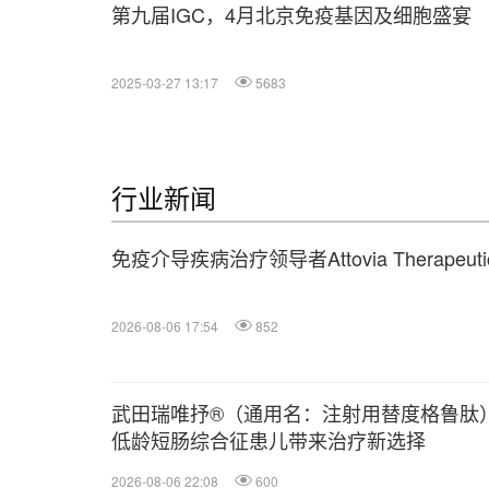
第九届IGC，4月北京免疫基因及细胞盛宴
2025-03-27 13:17
5683
行业新闻
免疫介导疾病治疗领导者Attovia Therape
2026-08-06 17:54
852
武田瑞唯抒®（通用名：注射用替度格鲁肽
低龄短肠综合征患儿带来治疗新选择
2026-08-06 22:08
600