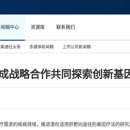
新闻稿中心
资源库
联系我们
美通社头条
多媒体新闻稿
上市公司新闻稿
国际消费电子展(CES)
汽车与交通
中国大陆
o达成战略合作共同探索创新基
投资并购
能源化工与环保
马来西亚
世界移动通信大会
教育与人力资源
澳大利亚
人工智能
体育
汉诺威工业博览会
广告营销传媒
足医疗需求的疾病领域，推进潜在适用肝靶向途径的基因疗法的研究