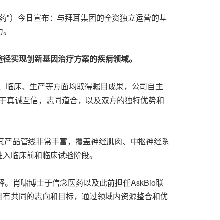
称"信念医药"）今日宣布：与拜耳集团的全资独立运营的基
潜力。
途径实现创新基因治疗方案的疾病领域。
发、临床、生产等方面均取得瞩目成果，公司自主
要基于真诚互信，志同道合，以及双方的独特优势和
。其产品管线非常丰富，覆盖神经肌肉、中枢神经系
进入临床前和临床试验阶段。
释。肖啸博士于信念医药以及此前担任AskBio联
拥有共同的志向和目标，通过领域内资源整合和优