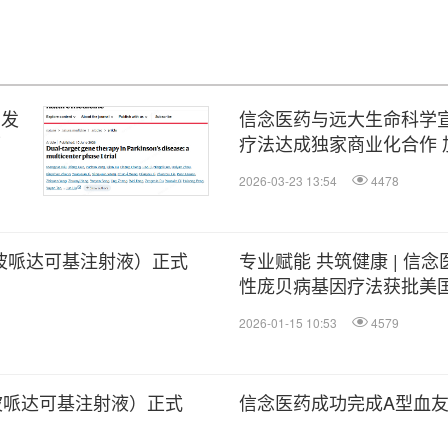
》发
信念医药与远大生命科学
可
疗法达成独家商业化合作 
基因治疗新选择
2026-03-23 13:54
4478
波哌达可基注射液）正式
专业赋能 共筑健康 | 信
性庞贝病基因疗法获批美国
2026-01-15 10:53
4579
波哌达可基注射液）正式
信念医药成功完成A型血