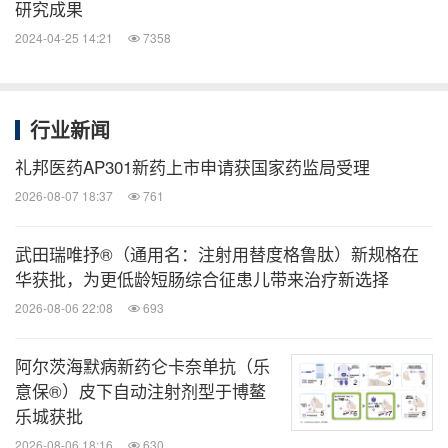
研究成果
2024-04-25 14:21
7358
行业新闻
礼邦医药AP301新药上市申请获国家药监局受理
2026-08-07 18:37
761
武田瑞唯抒®（通用名：注射用替度格鲁肽）新规格在
华获批，为更低龄短肠综合征患儿带来治疗新选择
2026-08-06 22:08
693
阿尔茨海默病新药仑卡奈单抗（乐
意保®）皮下自动注射剂型于博鳌
乐城获批
2026-08-06 18:16
630