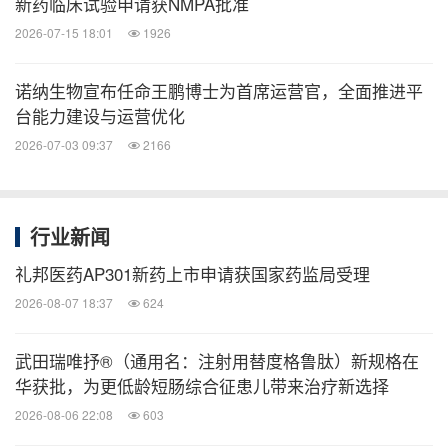
新药临床试验申请获NMPA批准
2026-07-15 18:01
1926
诺纳生物宣布任命王鹏博士为首席运营官，全面推进平
台能力建设与运营优化
2026-07-03 09:37
2166
行业新闻
礼邦医药AP301新药上市申请获国家药监局受理
2026-08-07 18:37
624
武田瑞唯抒®（通用名：注射用替度格鲁肽）新规格在
华获批，为更低龄短肠综合征患儿带来治疗新选择
2026-08-06 22:08
603