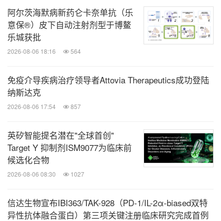
阿尔茨海默病新药仑卡奈单抗（乐
意保®）皮下自动注射剂型于博鳌
乐城获批
2026-08-06 18:16
564
免疫介导疾病治疗领导者Attovia Therapeutics成功登陆
纳斯达克
2026-08-06 17:54
857
英矽智能提名潜在"全球首创"
Target Y 抑制剂ISM9077为临床前
候选化合物
2026-08-06 08:30
1027
信达生物宣布IBI363/TAK-928（PD-1/IL-2α-biased双特
异性抗体融合蛋白）第三项关键注册临床研究完成首例