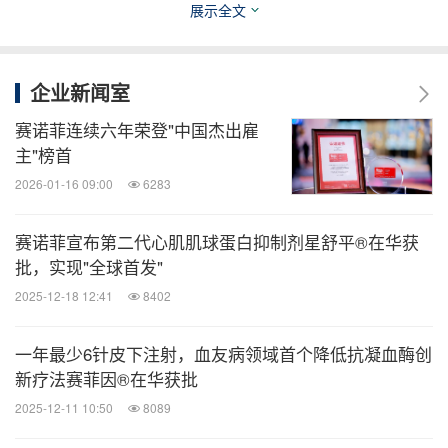
炎，未来合并过敏性鼻炎、哮喘等其他2型炎症共病
展示全文
[6]
风险也会更高
。如果未能良好控制，中重度的特应
性皮炎儿童与青少年更容易"一病"变"多病"。
企业新闻室
赛诺菲连续六年荣登"中国杰出雇
"在特应性皮炎的发病过程中，两种细胞因子白介素
主"榜首
4(IL-4)及白介素13(IL-13)起到了关键作用会像
‘
滚雪
2026-01-16 09:00
6283
球
'
一样产生级联反应，所以特应性皮炎疾病管理的关
键是针对2型炎症的‘对因管理'，进行精准的免疫‘开
赛诺菲宣布第二代心肌肌球蛋白抑制剂星舒平®在华获
批，实现"全球首发"
关'调节。"事实上，特应性皮炎不只是因为免疫力低
下，更多的是免疫系统紊乱而导致的免疫失衡，焦
2025-12-18 12:41
8402
虑、抑郁、长期熬夜都会导致免疫紊乱，进而加重疾
一年最少6针皮下注射，血友病领域首个降低抗凝血酶创
病的发生。
教授强调，"同时需要注意的是，
顾超颖
新疗法赛菲因®在华获批
特应性皮炎和高血压、糖尿病一样属于慢性病，只要
2025-12-11 10:50
8089
遵从医嘱长期科学管理，绝大多数患者都能最大程度