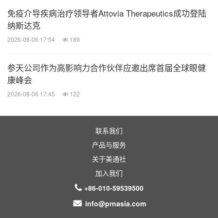
10.35541/cjd.20191000
免疫介导疾病治疗领导者Attovia Therapeutics成功登陆
纳斯达克
[2] Hanifin JM,Rajka G.Dignostic features ofatopic dermatitis[J].Acta Derm Vene
2026-08-06 17:54
189
reol,198092(Suppl):44-47
参天公司作为高影响力合作伙伴应邀出席首届全球眼健
康峰会
[3] 新京报《及早应对皮肤科领域的"一号疾病" 避免"一病"变"多病"》，
2026-08-06 17:45
122
https://www.bjnews.com.cn/detail/1694741711168925.html
联系我们
[4] The burden of atopic dermatitis, Brian Reed, M.D. and Michael S. Blaiss, M.D.
产品与服务
Allergy Asthma Proc 39:406 –410, 2018; doi: 10.2500/aap.2018.39.4175.
关于美通社
加入我们
[5] J Allergy Clin lmmunol. 2006;118(1)226-232
+86-010-59539500
info@prnasia.com
[6] Bieber T, et al. J Allergy Clin Immunol. 2017;139(4S):S58-S64