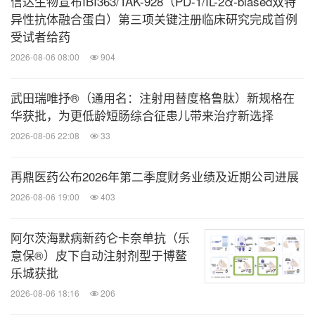
信达生物宣布IBI363/TAK-928（PD-1/IL-2α-biased双特
异性抗体融合蛋白）第三项关键注册临床研究完成首例
未来，"顽皮童年"项目还将开展多场创新互动性的公
受试者给药
益科普活动，通过线上课程、线下进校园相结合的形
2026-08-06 08:00
904
式，覆盖更大范围儿童、青少年及家长，进一步提升
认知水平，营造友好的成长环境。除此之外
全国爱
，
武田瑞唯抒®（通用名：注射用替度格鲁肽）新规格在
华获批，为更低龄短肠综合征患儿带来治疗新选择
肤日当天，"健康中国皮肤与免疫专向行动"也在全国
2026-08-06 22:08
33
陆续开展，特应性皮炎公益科普活动共覆盖30个城市
近200家医院及数十家特药药房，帮助公众了解并学
再鼎医药公布2026年第二季度财务业绩及近期公司进展
习特应性皮炎专业知识，提高自身生活质量。
2026-08-06 19:00
403
阿尔茨海默病新药仑卡奈单抗（乐
意保®）皮下自动注射剂型于博鳌
乐城获批
[1] 中华医学会皮肤性病学分会免疫学组, 特应性皮炎协作研究中心. 中国特应性皮炎
2026-08-06 18:16
206
诊疗指南（2020版） [J] . 中华皮肤科杂志,2020,53 (02): 81-88. DOI: