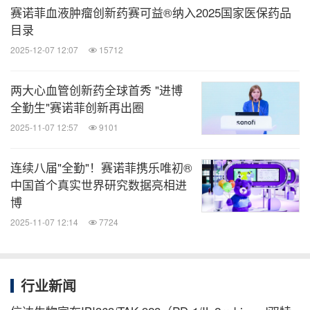
地控制疾病，提高生活质量。对于特应性皮炎患者而
赛诺菲血液肿瘤创新药赛可益®纳入2025国家医保药品
目录
言，最好以1年起步设定治疗目标，避免陷入复发的
2025-12-07 12:07
15712
困境，同时仍然要密切注意随访和日常防护。"
两大心血管创新药全球首秀 "进博
小满刚过，随着气温的不断升高，顾超颖教授也提
全勤生"赛诺菲创新再出圈
到，夏季也是特应性皮炎的高发季节，光、热、汗液
2025-11-07 12:57
9101
都是导致疾病加重的原因。近一年半里我们登记的
4000例特应性皮炎患者中，1/3的患者会在夏季加
连续八届"全勤"！赛诺菲携乐唯初®
重。因此，夏季不仅要注意防晒、防光、防热，也要
中国首个真实世界研究数据亮相进
博
及时清理汗液，尽量穿着宽松棉质的衣服，减少特应
2025-11-07 12:14
7724
性皮炎在夏季复发。此外，在饮食方面，顾超颖教授
也特别强调，青少年儿童正值生长发育的黄金时期，
儿童青少年患者不必过度忌口，以免影响营养的摄入
行业新闻
和正常发育。