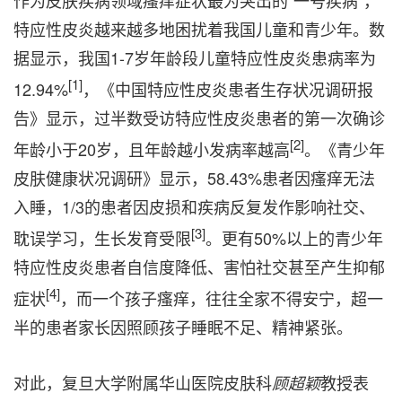
特应性皮炎越来越多地困扰着我国儿童和青少年。数
据显示，我国1-7岁年龄段儿童特应性皮炎患病率为
[1]
12.94%
，《中国特应性皮炎患者生存状况调研报
告》显示，过半数受访特应性皮炎患者的第一次确诊
[2]
年龄小于20岁，且年龄越小发病率越高
。《青少年
皮肤健康状况调研》显示，58.43%患者因瘙痒无法
入睡，1/3的患者因皮损和疾病反复发作影响社交、
[3]
耽误学习，生长发育受限
。更有50%以上的青少年
特应性皮炎患者自信度降低、害怕社交甚至产生抑郁
[4]
症状
，而一个孩子瘙痒，往往全家不得安宁，超一
半的患者家长因照顾孩子睡眠不足、精神紧张。
对此，复旦大学附属华山医院皮肤科
教授表
顾超颖