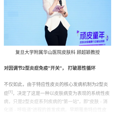
复旦大学附属华山医院皮肤科 顾超颖教授
对因调节
2
型炎症免疫"开关"，
打破恶性循环
不仅如此，由于特应性皮炎的核心发病机制为2型炎
[1]
症
，决定了这是一种以皮肤病变为表现的系统性疾
病，只是2型炎症系列疾病的"第一站"，即"皮肤 - 消
化道 - 呼吸道"进程的首发疾病。早期罹患特应性皮