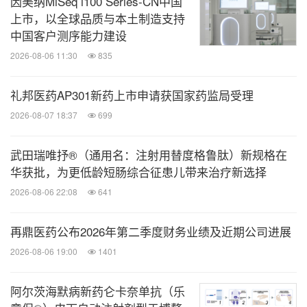
因美纳MiSeq i100 Series-CN中国
上市，以全球品质与本土制造支持
中国客户测序能力建设
在"新质生产力"等方向的指引下，借助进博东风，赛
2026-08-06 11:30
835
诺菲在持续追寻科学奇迹的路上跑出了"中国速
度"与"中国奇迹"。
复旦大学附属华山医院皮肤科主任
礼邦医药AP301新药上市申请获国家药监局受理
介绍："2型炎症性疾病是以2型炎症
医师徐金华教授
2026-08-07 18:37
699
反应为共同特征的一大类疾病的统称，包括特应性皮
炎、过敏性鼻炎、哮喘、食物过敏等多种疾病，涉及
武田瑞唯抒®（通用名：注射用替度格鲁肽）新规格在
皮肤、呼吸、消化等多个系统。2型炎症性疾病影响
华获批，为更低龄短肠综合征患儿带来治疗新选择
范围及广，例如特应性皮炎就是最常见的慢性炎症性
2026-08-06 22:08
641
[4]
皮肤病，在成人中患病率为高达7-10%
，儿童中更
再鼎医药公布2026年第二季度财务业绩及近期公司进展
[5]
是高达25%
。在实际诊疗中，患者常合并多种疾
2026-08-06 19:00
1401
病，为疾病的精确诊治带来极大挑战。针对2型炎症
中主要作用通路靶点的生物制剂的出现，给这类疾病
阿尔茨海默病新药仑卡奈单抗（乐
带来了治疗范式转变，使诊疗迈入全新时代。"