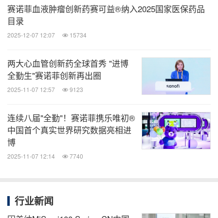
赛诺菲血液肿瘤创新药赛可益®纳入2025国家医保药品
目录
上海交通大学医学院附属第一人民医院呼吸与危重症
2025-12-07 12:07
15734
医学科主任张旻教授
两大心血管创新药全球首秀 "进博
此外，赛诺菲展台上还展示了"一口气辨别气道炎
全勤生"赛诺菲创新再出圈
症"的呼出气一氧化氮（FeNO）互动体验装置：
2025-11-07 12:57
9123
FeNO装置整合了呼出气一氧化氮（FeNO）检测、
连续八届"全勤"！赛诺菲携乐唯初®
气道炎症指数视听体验以及数据解读等环节的互动体
中国首个真实世界研究数据亮相进
验平台，通过多媒体体验与科普讲解，从而提升公众
博
对气道炎症和规范治疗的认知，帮助体验者（患者）
2025-11-07 12:14
7740
直观了解自身气道炎症水平，进而识别潜在的2型炎
症。
行业新闻
2型炎症领域攀向新高度，助力新质生产力大格局