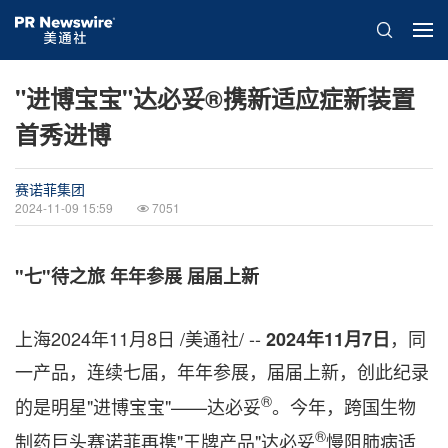
"进博宝宝"达必妥®携新适应症新装置
首秀进博
赛诺菲集团
2024-11-09 15:59
7051
"七"待之旅 年年参展 届届上新
上海
2024年11月8日
/美通社/ --
，同
2024
年
11
月
7
日
一产品，连续七届，年年参展，届届上新，创此纪录
®
的是明星"进博宝宝"——达必妥
。今年，跨国生物
®
制药巨头赛诺菲再携"王牌产品"达必妥
慢阻肺病适