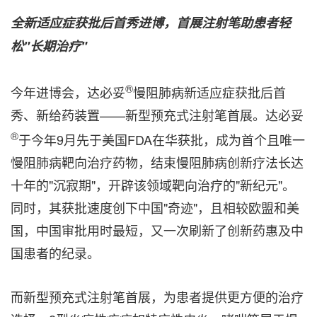
全新适应症获批后首秀进博，首展注射笔助患者轻
松"长期治疗"
®
今年进博会，达必妥
慢阻肺病新适应症获批后首
秀、新给药装置——新型预充式注射笔首展。
达必
妥
®
于今年9月先于美国FDA在华获批，成为首个且唯一
慢阻肺病靶向治疗药物，结束慢阻肺病创新疗法长达
十年的"沉寂期"，开辟该领域靶向治疗的"新纪元"。
同时，其获批速度创下中国"奇迹"，且相较欧盟和美
国，中国审批用时最短，又一次刷新了创新药惠及中
国患者的纪录。
而新型预充式注射笔首展，为患者提供更方便的治疗