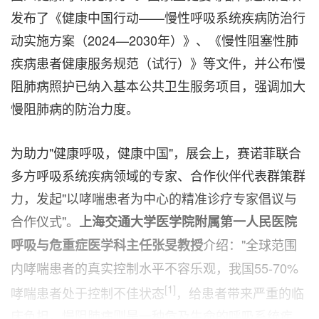
发布了《健康中国行动——慢性呼吸系统疾病防治行
动实施方案（2024—2030年）》、《慢性阻塞性肺
疾病患者健康服务规范（试行）》等文件，并公布慢
阻肺病照护已纳入基本公共卫生服务项目，强调加大
慢阻肺病的防治力度。
为助力"健康呼吸，健康中国"，展会上，赛诺菲联合
多方呼吸系统疾病领域的专家、合作伙伴代表群策群
力，发起"以哮喘患者为中心的精准诊疗专家倡议与
合作仪式"。
上海交通大学医学院附属第一人民医院
介绍："全球范围
呼吸与危重症医学科主任张旻
教授
内哮喘患者的真实控制水平不容乐观，我国55-70%
[1]
哮喘患者处于控制不佳状态
，给患者带来严重的临
床负担。慢阻肺病则是一种危及生命的呼吸系统疾