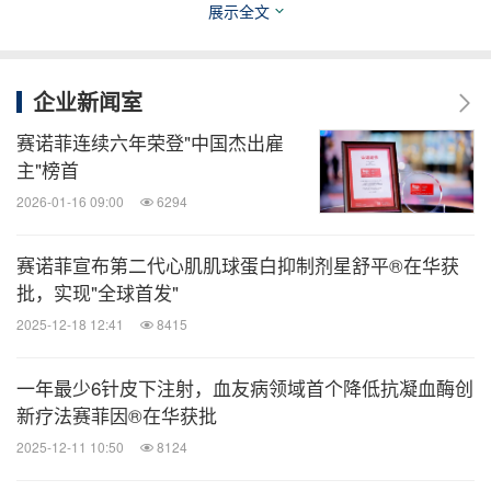
展示全文
病，我国慢阻肺病位列死因排序第3位和疾病负担第3
位，给我国患者、家庭和社会带来了沉重的疾病负担
[2]，[3]
企业新闻室
®
。而生物制剂达必妥
等创新疗法的出现和应用
可谓恰逢其时，将推动我国慢性呼吸系统疾病防治迈
赛诺菲连续六年荣登"中国杰出雇
主"榜首
上精准诊疗的新篇章。"
2026-01-16 09:00
6294
赛诺菲宣布第二代心肌肌球蛋白抑制剂星舒平®在华获
批，实现"全球首发"
2025-12-18 12:41
8415
一年最少6针皮下注射，血友病领域首个降低抗凝血酶创
新疗法赛菲因®在华获批
2025-12-11 10:50
8124