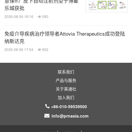
意保®）皮下自动注射剂型于博鳌
乐城获批
2026-08-06 18:16
580
免疫介导疾病治疗领导者Attovia Therapeutics成功登陆
纳斯达克
2026-08-06 17:54
902
联系我们
产品与服务
关于美通社
加入我们
复旦大学附属华山医院皮肤科主任医师徐金华教授
+86-010-59539500
info@prnasia.com
®
达必妥
基于阻断2型炎症关键驱动因子这一机制，拥
有广阔的管线布局。慢性鼻窦炎伴鼻息肉、慢性自发