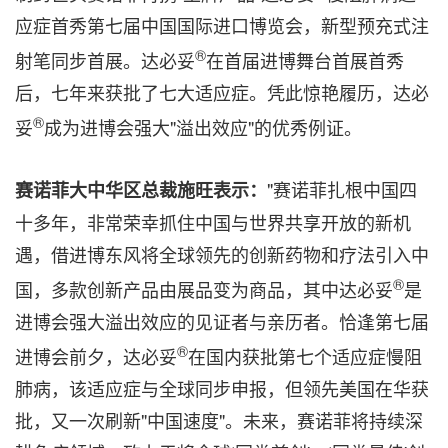
应症首秀第七届中国国际进口博览会，新型预充式注
®
射笔同步首展。达必妥
在首届进博舞台首展首秀
后，七年来获批了七大适应症。凭此惊艳履历，达必
®
妥
成为进博会强大"溢出效应"的优秀例证。
"赛诺菲扎根中国四
赛诺菲大中华区总裁施旺表示：
十多年，非常荣幸抓住中国与世界共享开放的新机
遇，借进博东风将全球领先的创新药物和疗法引入中
®
国，多款创新产品由展品变为商品，其中达必妥
是
进博会强大溢出效应的见证者与亲历者。恰逢第七届
®
进博会前夕，达必妥
在国内获批第七个适应症慢阻
肺病，该适应症与全球同步申报，但领先美国在华获
批，又一次刷新"中国速度"。未来，赛诺菲将持续深