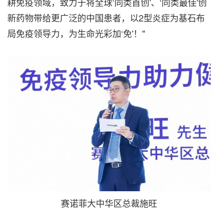
耕免疫领域，致力于将全球‘同类首创'、‘同类最佳'创
新药物带给更广泛的中国患者，以2型炎症为基石布
局免疫领导力，为生命光彩加‘免'！"
赛诺菲大中华区总裁施旺