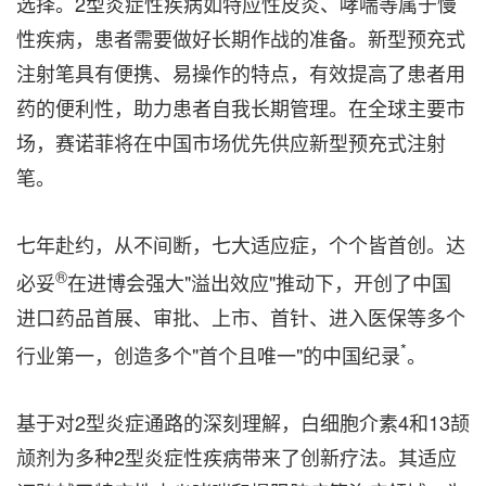
选择。2型炎症性疾病如特应性皮炎、哮喘等属于慢
性疾病，患者需要做好长期作战的准备。新型预充式
注射笔具有便携、易操作的特点，有效提高了患者用
药的便利性，助力患者自我长期管理。
在全
球主要市
场，赛诺菲将在中国市场优先供应新型预充式注射
笔。
七年赴约，从不间断，七大适应症，个个皆首创。达
®
必妥
在进博会强大"溢出效应"推动下，开创了中国
进口药品首展、审批、上市、首针、进入医保等多个
*
行业第一，创造多个"首个且唯一"的中国纪录
。
基于对2型炎症通路的深刻理解，白细胞介素4和13颉
颃剂为多种2型炎症性疾病带来了创新疗法。其适应