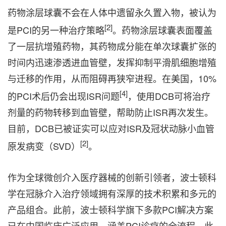
药物涂层球囊不会在人体中遗留永久置入物，被认为
[2]
是PCI的另一种治疗策略
。药物涂层球囊表面覆盖
了一层抗增殖药物，其药物成分能在单次球囊扩张的
时间内迅速渗透进血管壁，发挥抑制平滑肌细胞增殖
与迁移的作用，从而阻碍再狭窄进程。在美国，10%
[4]
的PCI术后仍会出现ISR问题
，使用DCB可将治疗
剂量的药物转移到血管壁，帮助防止ISR再次发生。
目前，DCB已被证实可以应对ISR及冠状动脉小血管
[2]
原发病变（SVD）
。
作为全球微创介入医疗器械的创新引领者，波士顿科
学在冠脉介入治疗领域拥有深厚的技术积累和多元的
产品组合。此前，波士顿科学旗下多款PCI解决方案
已在中国临床广泛应用，涵盖PCI诊疗的全流程。此