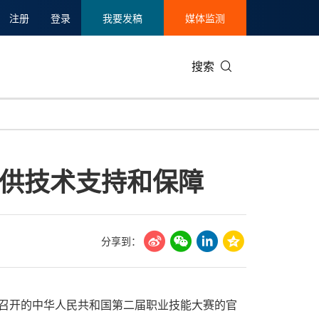
注册
登录
我要发稿
媒体监测
搜索
可持续发展
IT科技与互联网
日本
中国国际
零售业
韩国
供技术支持和保障
碳中和
娱乐时尚与艺术
新加坡
企业扩张
环境
泰国
新质生产力
健康与医疗制药
财报
农业与制
美国临床肿瘤学会(ASCO)
通信业
企业社会
旅游与酒
分享到：
世界杯
会展
中国国际
房地产建
天津市召开的中华人民共和国第二届职业技能大赛的官