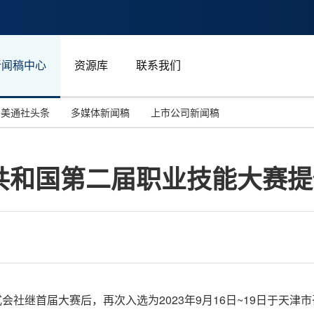
新闻稿中心
资源库
联系我们
美通社头条
多媒体新闻稿
上市公司新闻稿
国际消费电子展(CES)
汽车与交通
中国大陆
共和国第二届职业技能大赛提
投资并购
能源化工与环保
马来西亚
世界移动通信大会
教育与人力资源
澳大利亚
人工智能
体育
汉诺威工业博览会
广告营销传媒
业株式会社继首届大赛后，再次入选为2023年9月16日~19日于