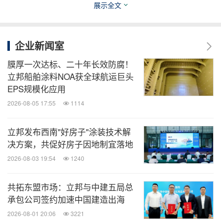
展示全文
消息来源：立邦中国
知消
企业新闻室
微信公众号“知消”发布全球消费品、零售、时
膜厚一次达标、二十年长效防腐！
尚、物流行业最新动态。扫描二维码，立即
立邦船舶涂料NOA获全球航运巨头
订阅！
EPS规模化应用
2026-08-05 17:55
1114
关键词：
建造/建筑
教育
劳动力与人力资源
立邦发布西南"好房子"涂装技术解
分享到：
决方案，共促好房子因地制宜落地
2026-08-03 19:54
1240
共拓东盟市场：立邦与中建五局总
承包公司签约加速中国建造出海
2026-08-01 20:06
3221