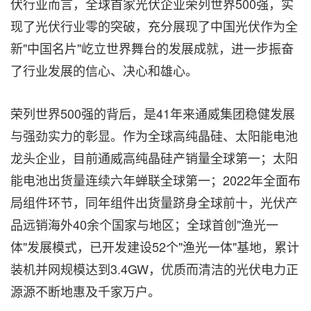
伏行业而言，全球首家光伏企业荣列世界500强，实
现了光伏行业零的突破，充分展现了中国光伏作为全
新"中国名片"屹立世界舞台的发展成就，进一步振奋
了行业发展的信心、决心和雄心。
荣列世界500强的背后，是41年来通威集团稳健发展
与强劲实力的彰显。作为全球高纯晶硅、太阳能电池
龙头企业，目前通威高纯晶硅产销量全球第一；太阳
能电池出货量连续六年蝉联全球第一；2022年全面布
局组件环节，同年组件出货量跻身全球前十，光伏产
品远销海外40余个国家与地区；全球首创"渔光一
体"发展模式，已开发建设52个"渔光一体"基地，累计
装机并网规模达到3.4GW，优质而清洁的光伏电力正
源源不断地惠及千家万户。