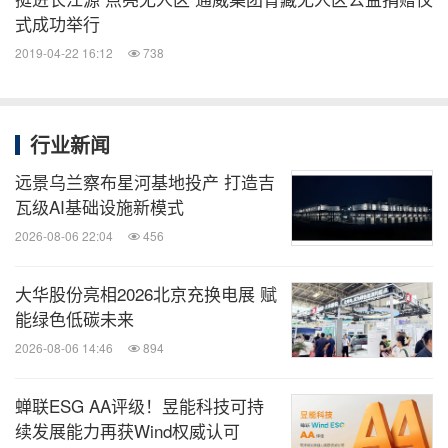
式成功举行
2019-04-22 16:12
738
行业新闻
远景乌兰察布星河基地投产 打造吉
瓦级AI基础设施新模式
2026-08-06 22:04
456
大华股份亮相2026北京充换电展 赋
能绿色低碳未来
2026-08-06 14:46
894
蝉联ESG AA评级！昱能科技可持
续发展能力再获Wind权威认可