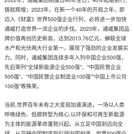
铸就辉煌；2023年，在新一个40年的开局之年，即
迈入《财富》世界500强企业行列，必将进一步加快
通威打造世界一流企业的步伐。2023年，通威集团品
牌价值再创历史新高，达到2013.76亿元，蝉联全球
水产和光伏两大行业第一，展现了强劲的企业发展实
力。同时，通威集团连续多年入列中国企业500强，
先后荣列"全球新能源企业500强"、"中国民营企业
500强"、"中国民营企业制造业100强""中国上市公司
100强"等殊荣。
当前,世界百年未有之大变局加速演进，一场以人类
呼唤绿色、低碳转型为核心,以环保和可再生新能源
为主体的能源革命蓬勃兴起。从立足中国到迈向全
球，从深耕中国制造到引领中国创造，世界500强企