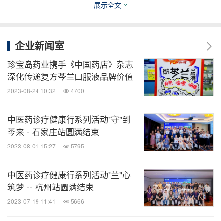
展示全文
床研究证实复方芩兰口服液对流感的治疗安全有效，
具有较好的临床应用价值。
企业新闻室
Part ll 审思明辨
珍宝岛药业携手《中国药店》杂志
深化传递复方芩兰口服液品牌价值
刘莉君教授主持Part ll 审思明辨环节。呼吸道系统疾
2023-08-24 10:32
4700
病是非常常见的、伤害人体健康的，严重时甚至危害
中医药诊疗健康行系列活动"守"到
生命的疾病。在西医治疗上，呼吸道系统疾病可用药
芩来 - 石家庄站圆满结束
物很少，大部分是以抗生素治疗为主，与中成药一道
2023-08-01 15:27
5795
联合用药。中成药在呼吸系统疾病治疗方面具有疗效
确切、不易产生耐药性、安全性高等特色优势。
中医药诊疗健康行系列活动"兰"心
筑梦 -- 杭州站圆满结束
除此之外，中成药在新冠病毒和流感的防治中发挥了
2023-07-19 11:41
5666
重要作用，其有效性也在临床中不断得到验证。本次