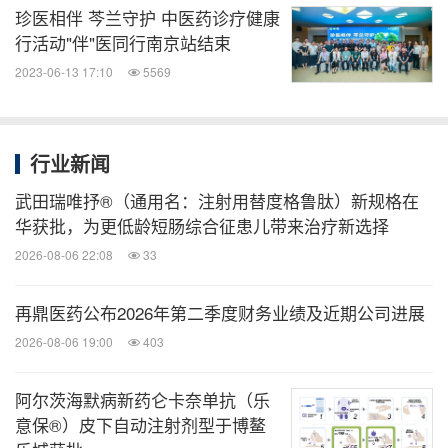
珍医相伴 芩兰守护 中医药诊疗健康
会议的成功举办，不仅展示了我国中医药产业发展取
行活动"伴"医同行南京站结束
得的巨大成就，为中医药传统文化的传承和创新发展
2023-06-13 17:10
5569
提供了新的方向和思路。
刘瑞教授作了题为《国谈药品落地思考》的报告。国
行业新闻
家医保药品谈判是党中央、国务院部署的重大任务，
武田瑞唯抒®（通用名：注射用替度格鲁肽）新规格在
对于提高参保人员用药保障水平，促进临床技术进步
华获批，为更低龄短肠综合征患儿带来治疗新选择
具有重要意义。国家谈判药由国家选定品种集中组织
2026-08-06 22:08
33
谈判确定，通过国谈使药价大幅度降低，并纳入医保
基金支付范围。
再鼎医药公布2026年第二季度财务业绩及近期公司进展
2026-08-06 19:00
403
刘教授介绍了国谈药品使用管理，①建立"新药引进
药品综合评价指标体系"，从有效性、安全性、经济
阿尔茨海默病新药仑卡奈单抗（乐
意保®）皮下自动注射剂型于博鳌
性和政策性四个维度进行综合评价；②优化用药结