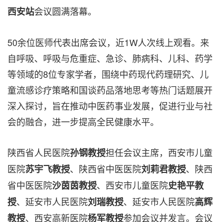
会议圆满落幕。
西安站
50余位医师代表出席会议，近1W人次线上观看。来
自呼吸、呼吸与危重症、急诊、肺病科、儿科、药学
等领域的8位专家学者，围绕中药现代药理研究、儿
童流感诊疗策略和国谈药品落地思考等热门话题展开
深入探讨，旨在推动中医药事业发展，促进行业与社
会的融合，进一步提高全民健康水平。
陕西省人民医院
担任会议主席，西安市儿童
孙钢教授
医院
、陕西省中医医院
、陕西
苏宇飞教授
刘莉君教授
省中医医院
、西安市儿童医院
沙茵茵教授
史艳平教
、延安市人民医院
、延安市人民医院
授
刘瑞教授
高辉
、西安高新医院
参加会议并发言。会议
教授
杨军教授