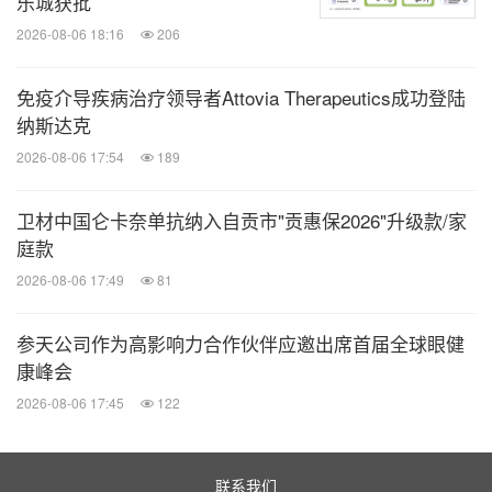
乐城获批
构，做好加减法，淘汰辅助用药和安全性差的药品；
2026-08-06 18:16
206
③建立国谈药品使用情况监测机制，加强用药管理，
确保国谈药品合理、规范使用；④加强医务人员合理
免疫介导疾病治疗领导者Attovia Therapeutics成功登陆
使用培训。
纳斯达克
2026-08-06 17:54
189
众说纷纭，"芩"而有恒
卫材中国仑卡奈单抗纳入自贡市"贡惠保2026"升级款/家
庭款
在众说纷纭，"芩"而有恒环节，高辉教授、杨军教
2026-08-06 17:49
81
授，分别就中成药在治疗呼吸系统疾病中的疗效与安
全性、小儿急性上呼吸道感染的预防措施与中成药的
参天公司作为高影响力合作伙伴应邀出席首届全球眼健
选用展开深入分享与交流。
康峰会
2026-08-06 17:45
122
与传统西药相比，中成药具有副作用小、疗效显著、
预防复发等优势。并且许多中成药中所含的天然成分
联系我们