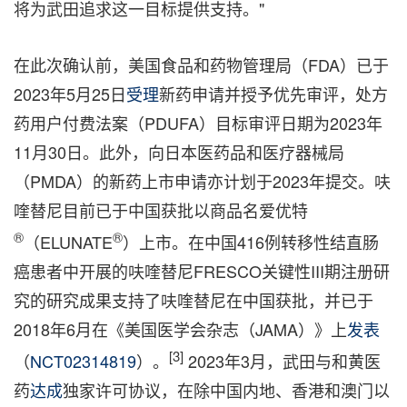
将为武田追求这一目标提供支持。"
在此次确认前，美国食品和药物管理局（FDA）已于
2023年5月25日
受理
新药申请并授予优先审评，处方
药用户付费法案（PDUFA）目标审评日期为2023年
11月30日。此外，向日本医药品和医疗器械局
（PMDA）的新药上市申请亦计划于2023年提交。呋
喹替尼目前已于中国获批以商品名爱优特
®
®
（ELUNATE
）上市。在中国416例转移性结直肠
癌患者中开展的呋喹替尼FRESCO关键性III期注册研
究的研究成果支持了呋喹替尼在中国获批，并已于
2018年6月在《美国医学会杂志（JAMA）》上
发表
[3]
（
NCT02314819
）。
2023年3月，武田与和黄医
药
达成
独家许可协议，在除中国内地、香港和澳门以