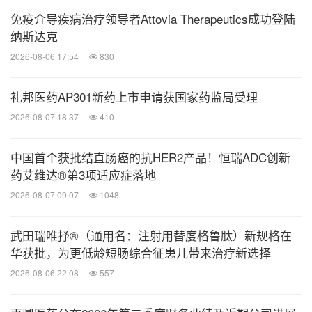
何投票或批准之一部分。不得凭借本新闻稿公开发售
免疫介导疾病治疗领导者Attovia Therapeutics成功登陆
任何股票或其他证券。除非根据美国《1933年证券
纳斯达克
法》及其修订进行登记或由此取得豁免，否则不得在
2026-08-06 17:54
830
美国配售任何证券。本新闻稿（连同任何可能向接收
礼邦医药AP301新药上市申请获国家药监局受理
者提供的进一步资讯）仅用于为接收者提供资讯参考
2026-08-07 18:37
410
用途（并非用于评估任何投资、收购、处置或任何其
他交易）。任何不遵守上述限制的行为可能会违反适
中国首个获批结直肠癌的抗HER2产品！恒瑞ADC创新
用证券法。武田透过投资而直接或间接持有的公司均
药艾维达®第3项适应症落地
为独立的实体。在本新闻稿中，有时出于方便的目
2026-08-07 09:07
1048
的，使用"武田"作为武田及其子公司的统称。同样，
像"我们"和"我们的"这类词语也是子公司的统称或代
武田瑞唯抒®（通用名：注射用替度格鲁肽）新规格在
华获批，为更低龄短肠综合征患儿带来治疗新选择
表公司的员工。这些表述也用于没有实际意义、不涉
2026-08-06 22:08
557
及某个特定的公司或某些公司的场合。