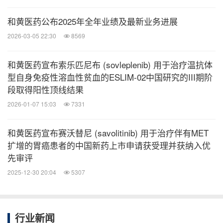
创新肿瘤药物现已在中国获批上市。欲了解更多详
和黄医药公布2025年全年业绩及最新业务进展
情，请访问：
www.hutch–med.com
或关注我们的
领
2026-03-05 22:30
8569
英
专页。
和黄医药宣布索乐匹尼布 (sovleplenib) 用于治疗温抗体
型自身免疫性溶血性贫血的ESLIM-02中国研究的III期阶
武田重要提示
段取得阳性顶线结果
2026-01-07 15:03
7331
就本文而言，"新闻稿"指本文件、任何口头陈述、任
和黄医药宣布赛沃替尼 (savolitinib) 用于治疗伴有MET
何问答会议，以及武田药品工业株式会社（"武田"）
扩增的胃癌患者的中国新药上市申请获受理并获纳入优
就本新闻稿相关内容进行讨论或分发的任何书面或口
先审评
头资料。本新闻稿（包括任何口头简报和与此有关的
2025-12-30 20:04
5307
任何问答）并非是也不构成、代表或形成任何出价购
买、以及收购、注册、交换、销售或处置任何证券的
任何要约、邀请或征集，或在任何司法管辖区征集任
行业新闻