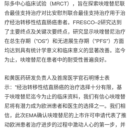
际多中心临床试验（MRCT），旨在探索呋喹替尼联
合最佳支持治疗对比安慰剂联合最佳支持治疗用于治
疗经治转移性结直肠癌患者。FRESCO–2研究达到
了主要终点及关键次要终点，研究显示呋喹替尼治疗
在总生存期（"OS"）和无进展生存期（"PFS"）方面
均达到具有统计学意义和临床意义的显著改善。迄今
为止，呋喹替尼在患者中的耐受性普遍良好。
和黄医药研发负责人及首席医学官石明博士表
示："经治转移性结直肠癌的治疗选择十分有限，基
于呋喹替尼迄今为止的临床资料，我们有信心呋喹替
尼将有潜力成为欧洲患者和医生的选择之一。我们相
信，此次EMA确认呋喹替尼的上市许可申请代表了推
动欧洲患者治疗进步的过程中激动人心的第一步，并