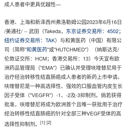
成人患者中更具优越性—
香港、上海和新泽西州弗洛勒姆公园
2023年6月16日
/美通社/ -- 武田（Takeda，
东京证券交易所：4502；
纽约证券交易所：TAK
）与和黄医药（中国）有限公
司（简称"
和黄医药
"或"HUTCHMED"）（纳斯达克/
伦敦证交所：HCM；香港交易所：13）今天宣布欧
洲药品管理局（"EMA"）已确认并受理呋喹替尼用于
治疗经治转移性结直肠癌成人患者的新药上市申请。
呋喹替尼是一种高选择性、强效的口服血管内皮生长
因子受体（"VEGFR"）-1、-2及-3抑制剂。倘若获得
批准，呋喹替尼将成为欧洲首个且唯一获批用于治疗
经治转移性结直肠癌的针对全部三种VEGF受体的高
,
[1]
[2]
选择性抑制剂。