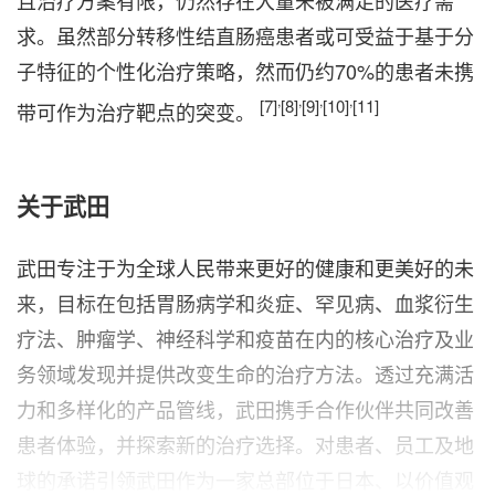
且治疗方案有限，仍然存在大量未被满足的医疗需
求。虽然部分转移性结直肠癌患者或可受益于基于分
子特征的个性化治疗策略，然而仍约70%的患者未携
,
,
,
,
[7]
[8]
[9]
[10]
[11]
带可作为治疗靶点的突变。
关于武田
武田专注于为全球人民带来更好的健康和更美好的未
来，目标在包括胃肠病学和炎症、罕见病、血浆衍生
疗法、肿瘤学、神经科学和疫苗在内的核心治疗及业
务领域发现并提供改变生命的治疗方法。透过充满活
力和多样化的产品管线，武田携手合作伙伴共同改善
患者体验，并探索新的治疗选择。对患者、员工及地
球的承诺引领武田作为一家总部位于日本、以价值观