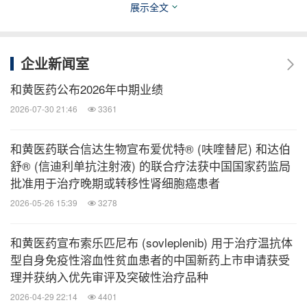
展示全文
为基础、以研发为驱动的全球生物制药公司。遍布全
球约80个国家和地区的武田员工都受此愿景激励，并
深切认同延续两个多世纪的价值观。更多信息，敬请
企业新闻室
访问
https://www.takeda.com
。
和黄医药公布2026年中期业绩
2026-07-30 21:46
3361
关于和黄医药
和黄医药联合信达生物宣布爱优特® (呋喹替尼) 和达伯
舒® (信迪利单抗注射液) 的联合疗法获中国国家药监局
和黄医药（纳斯达克/伦敦证交所：HCM；香港交易
批准用于治疗晚期或转移性肾细胞癌患者
所：13）是一家处于商业化阶段的创新型生物医药公
2026-05-26 15:39
3278
司，致力于发现、全球开发和商业化治疗癌症和免疫
性疾病的靶向药物和免疫疗法。集团旗下公司共有约
和黄医药宣布索乐匹尼布 (sovleplenib) 用于治疗温抗体
型自身免疫性溶血性贫血患者的中国新药上市申请获受
5,000名员工，其中核心的肿瘤/免疫业务拥有约
理并获纳入优先审评及突破性治疗品种
1,800人的团队。自成立以来，和黄医药致力于将自
2026-04-29 22:14
4401
主发现的抗肿瘤候选药物带向全球患者，其中首三个