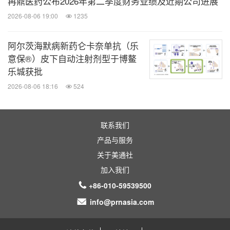
再鼎医药公布2026年第二季度财务业绩及近期公司进展
武田前瞻性陈述
2026-08-06 19:00
1235
阿尔茨海默病新药仑卡奈单抗（乐
本新闻稿及与之相关的所分发的任何资料可能含有与
意保®）皮下自动注射剂型于博鳌
武田未来业务、未来状况和经营业绩有关的前瞻性陈
乐城获批
述、看法或意见，包括武田的预估、预测、目标和计
2026-08-06 18:16
524
画。前瞻性陈述常常包含但不限于"目标"、"计
划"、"认为 "、"希望"、"继续"、"预计"、"旨在"、"打
联系我们
算"、"确保"、"将 "、"可能"、"应"、"会"、"或许"、"预
产品与服务
期"、"估计"、"预测"或类似表述或其否定形式。这类
关于美通社
前瞻性陈述系根据对众多重要因素的假设，包括以下
加入我们
所提假设，它们可能会导致实际结果与前瞻性陈述中
+86-010-59539500
所表述或暗指的结果发生重大偏差：武田全球业务所
info@prnasia.com
面临的经济形势，包括日本、美国的整体经济状况；