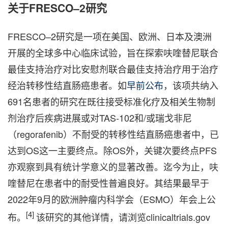
关于FRESCO–2研究
FRESCO–2研究是一项在美国、欧洲、日本及澳洲
开展的全球多中心临床试验，旨在探索呋喹替尼联合
最佳支持治疗对比安慰剂联合最佳支持治疗用于治疗
经治转移性结直肠癌患者。如
早前公布
，该项共纳入
691名患者的研究在既往接受标准化疗及相关生物制
剂治疗后疾病进展或对TAS-102和/或瑞戈非尼
（regorafenib）不耐受的转移性结直肠癌患者中，已
达到OS这一主要终点。除OS外，关键次要终点PFS
亦观察到具有统计学意义的显著改善。迄今为止，呋
喹替尼在患者中的耐受性普遍良好。其结果最早于
2022年9月的欧洲肿瘤内科学会（ESMO）年会上公
[4]
布。
该研究的其他详情，请浏览clinicaltrials.gov