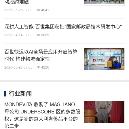
动履约难题
2026-05-26 07:00
4041
深耕人工智能 百世集团获批"国家邮政局技术研发中心"
2026-04-14 07:00
3639
百世快运以AI全场景应用开启智算
时代 构建物流确定性
2026-03-27 07:00
4226
行业新闻
MONDEVITA 收购了 MAGLIANO
母公司 UNDERSCORE 区的多数股
权，这是新的意大利奢侈品平台的
第二步