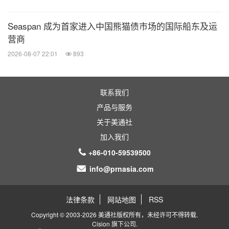
Seaspan 成为首家进入中国熊猫债市场的国际船东及运
营商
2026-08-07 22:01
893
联系我们
产品与服务
关于美通社
加入我们
+86-010-59539500
info@prnasia.com
法律条款
网站地图
RSS
Copyright © 2003-2026 美通社版权所有，未经许可不得转载.
Cision
旗下公司.