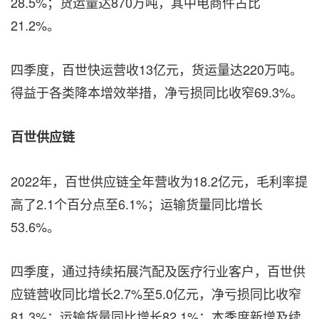
28.5%；货运量达870万吨，其中电商件占比
21.2%。
四季度，百世快运营收13亿元，货运量达220万吨。
得益于各类降本增效举措，净亏损同比收窄69.3%。
百世供应链
2022年，百世供应链全年营收为18.2亿元，毛利率提
高了2.1个百分点至6.1%；运输货量同比增长
53.6%。
四季度，通过持续拓展汽配及医疗行业客户，百世供
应链营收同比增长2.7%至5.0亿元，净亏损同比收窄
81.3%；运输货量同比增长82.1%；本季度新增及续