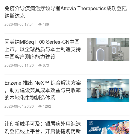
免疫介导疾病治疗领导者Attovia Therapeutics成功登陆
w.astrazeneca.com
。
纳斯达克
2026-08-06 17:54
189
关于和黄医药
因美纳MiSeq i100 Series-CN中国
和黄医药（纳斯达克/伦敦证交所：HCM；香港交易
上市，以全球品质与本土制造支持
所：13）是一家处于商业化阶段的创新型生物医药公
中国客户测序能力建设
司，致力于发现、全球开发和商业化治疗癌症和免疫
2026-08-06 11:30
673
性疾病的靶向药物和免疫疗法。集团旗下公司共有约
Enzene 推出 NeX™ 综合解决方案
5,000名员工，其中核心的肿瘤/免疫业务拥有约
，助力建设兼具成本效益与高收率
1,800人的团队。自成立以来，和黄医药在全球范围
的本地化生物制造体系
内致力于将自主发现的抗肿瘤候选药物惠及患者，其
2026-08-04 20:30
1262
中首三个创新肿瘤药物现已在中国获批上市。欲了解
更多详情，请访问：
www.hutch–med.com
或关注我
让创新触手可及：银屑病外用泡沫
剂登陆线上平台，开启便捷购药新
们的
领英
专页。