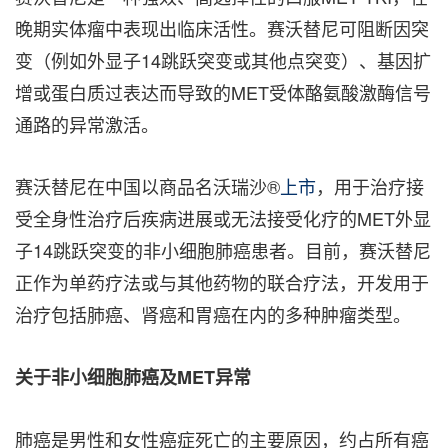
晚期实体瘤中表现出临床活性。赛沃替尼可阻断因突
变（例如外显子14跳跃突变或其他点突变）、基因扩
增或蛋白质过表达而导致的MET受体酪氨酸激酶信号
通路的异常激活。
赛沃替尼在中国以商品名沃瑞沙®
上市
，用于治疗接
受全身性治疗后疾病进展或无法接受化疗的MET外显
子14跳跃突变的非小细胞肺癌患者。目前，赛沃替尼
正作为单药疗法或与其他药物的联合疗法，开发用于
治疗包括肺癌、肾癌和胃癌在内的多种肿瘤类型。
关于非小细胞肺癌及MET异常
肺癌是男性和女性癌症死亡的主要原因，约占所有癌