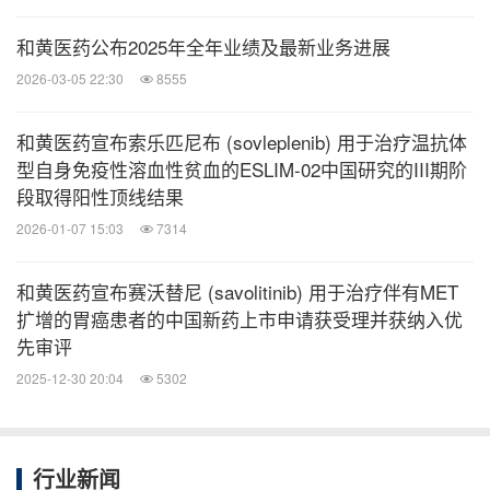
阿斯利康专注于最具挑战性的肿瘤疾病，通过持续不
断的创新，阿斯利康已经建立了行业领先的多元化的
和黄医药公布2025年全年业绩及最新业务进展
产品组合和管线，持续推动医疗实践变革，改变患者
2026-03-05 22:30
8555
体验。
和黄医药宣布索乐匹尼布 (sovleplenib) 用于治疗温抗体
型自身免疫性溶血性贫血的ESLIM-02中国研究的III期阶
阿斯利康以期重新定义癌症治疗并在未来攻克癌症。
段取得阳性顶线结果
2026-01-07 15:03
7314
关于阿斯利康
和黄医药宣布赛沃替尼 (savolitinib) 用于治疗伴有MET
阿斯利康（LSE/STO/Nasdaq: AZN）是一家科学至
扩增的胃癌患者的中国新药上市申请获受理并获纳入优
上的全球性生物制药企业，专注于研发、生产及营销
先审评
处方类药品，重点关注肿瘤和心血管、肾脏及代谢、
2025-12-30 20:04
5302
呼吸及免疫三大主要疾病的生物制药。阿斯利康全球
总部位于英国剑桥，业务遍布世界100多个国家，创
行业新闻
新药物惠及全球数百万患者。更多信息，请访问
ww