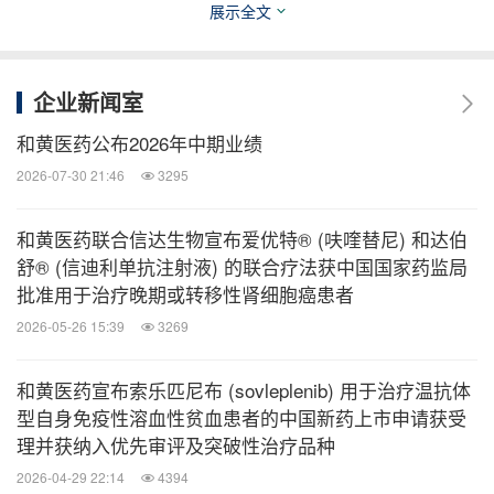
deruxtecan) 和datopotamab deruxtecan；与和黄医
展示全文
药合作研发的沃瑞沙®（赛沃替尼）；同时还有一系
列跨越不同作用机制的潜在新药和组合的产品管线。
企业新闻室
和黄医药公布2026年中期业绩
阿斯利康是Lung Ambition Alliance的创始成员，该全
2026-07-30 21:46
3295
球性联盟致力于加快创新步伐，并为肺癌患者提供包
括治疗和治疗以外的具有意义的改善措施。
和黄医药联合信达生物宣布爱优特® (呋喹替尼) 和达伯
舒® (信迪利单抗注射液) 的联合疗法获中国国家药监局
关于阿斯利康肿瘤领域的研究
批准用于治疗晚期或转移性肾细胞癌患者
2026-05-26 15:39
3269
阿斯利康正引领着肿瘤领域的一场革命，致力提供多
和黄医药宣布索乐匹尼布 (sovleplenib) 用于治疗温抗体
元化的肿瘤治疗方案，以科学探索肿瘤领域的复杂
型自身免疫性溶血性贫血患者的中国新药上市申请获受
性，发现、研发并向患者提供改变生命的药物。
理并获纳入优先审评及突破性治疗品种
2026-04-29 22:14
4394