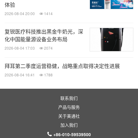
体验
2026-08-04 20:00
1414
参考资料
复锐医疗科技推出黑金牛奶光，深
1. World Health Organization. International Agency
化中国能量源设备业务布局
for Research on Cancer. All cancers fact sheet.
2026-08-04 17:03
2074
Available at:
https://gco.iarc.fr/today/data/factsheets/
cancers/39-All-cancers-fact-sheet.pdf.
拜耳第二季度运营稳健，战略重点取得决定性进展
Accessed
November 2022
.
2026-08-04 16:41
1788
2. American Cancer Society. What is Lung Cancer?
Available at:
https://www.cancer.org/cancer/lung-can
联系我们
cer/about/what-is.html.
Accessed
November 2022
.
产品与服务
3. Knight SB, et al. Progress and prospects of early
关于美通社
detection in lung cancer. Open Biol. 2017;7(9):
加入我们
170070.
+86-010-59539500