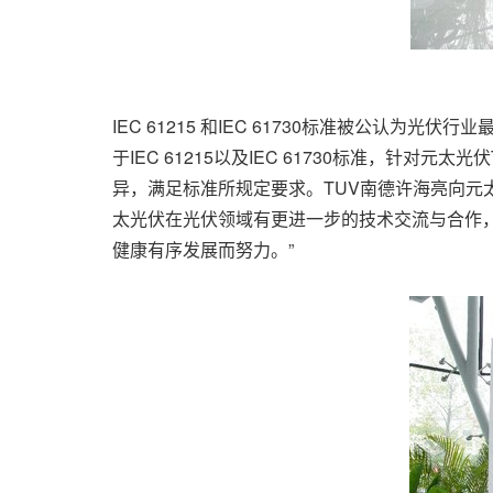
IEC 61215
和
IEC 61730
标准被公认为光伏行业
于
IEC 61215
以及
IEC 61730
标准，针对元太光伏
异，满足标准所规定要求。
TUV
南德许海亮向元
太光伏在光伏领域有更进一步的技术交流与合作
健康有序发展而努力。
”