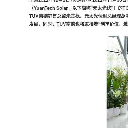
（
YuanTech Solar
，以下简称“元太光伏”）的
T
T
U
V
南德销售总监朱其枫、元太光伏副总经理胡
发展，同时，
T
U
V
南德也将秉持着“创享价值，激