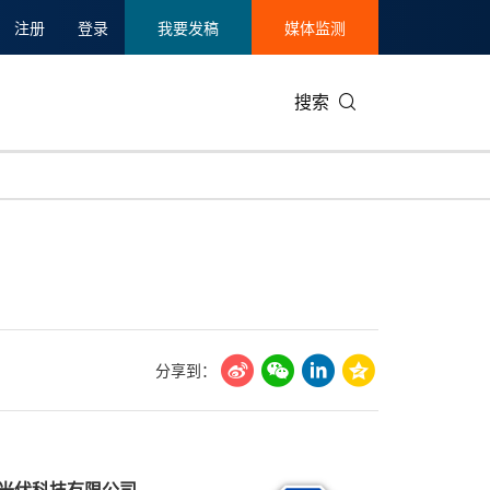
注册
登录
我要发稿
媒体监测
搜索
可持续发展
IT科技与互联网
日本
中国国际
零售业
韩国
碳中和
娱乐时尚与艺术
新加坡
企业扩张
环境
泰国
新质生产力
健康与医疗制药
财报
农业与制
美国临床肿瘤学会(ASCO)
通信业
企业社会
旅游与酒
分享到：
世界杯
会展
中国国际
房地产建
光伏科技有限公司