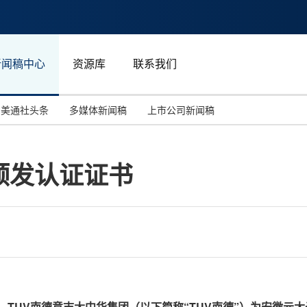
新闻稿中心
资源库
联系我们
美通社头条
多媒体新闻稿
上市公司新闻稿
国际消费电子展(CES)
汽车与交通
中国大陆
颁发认证证书
投资并购
能源化工与环保
马来西亚
世界移动通信大会
教育与人力资源
澳大利亚
人工智能
体育
汉诺威工业博览会
广告营销传媒
，
TUV南德意志大中华集团（以下简称“TUV南德”）为
安徽元太