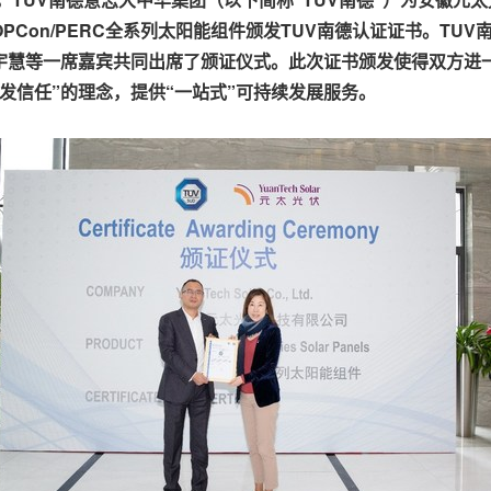
OPCon/PERC
全系列太
阳能组件
颁发
T
U
V
南德认证证书。
T
U
V
宇慧等一席嘉宾共同出席了颁证仪式。此次证书颁发使得双方进
发信任”的理念，提供“一站式”可持续发展服务。