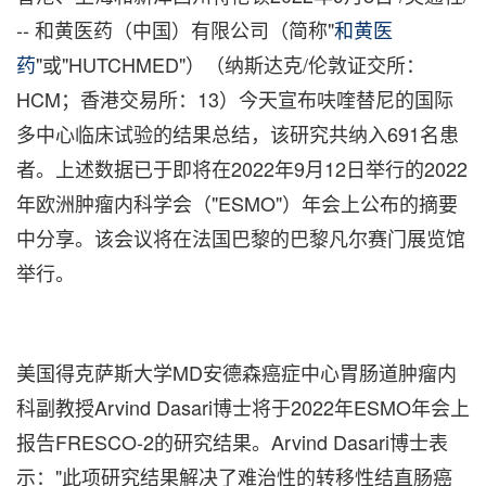
-- 和黄医药（中国）有限公司（简称"
和黄医
药
"或"HUTCHMED"）（纳斯达克/伦敦证交所：
HCM；香港交易所：13）今天宣布呋喹替尼的国际
多中心临床试验的结果总结，该研究共纳入691名患
者。上述数据
已于即将
在2022年9月12日举行的2022
年欧洲肿瘤内科学会（"ESMO"）年会上公布的摘要
中分享。该会议将在法国巴黎的巴黎凡尔赛门展览馆
举行。
美国得克萨斯大学MD安德森癌症中心胃肠道肿瘤内
科副教授Arvind Dasari博士将于2022年ESMO年会上
报告FRESCO-2的研究结果。Arvind Dasari博士表
示："此项研究结果
解决了
难治性的转移性结直肠癌