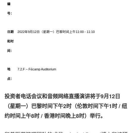
编
号：
日期
2022年9月12日（星期一）巴黎
时间
上午
11:00 - 11:10
和
时
间
：
地
7.2.F – Fécamp Auditorium
点：
投
资
者
电话
会
议
和音
频
网
络
直播演
讲
将于
9月12日
（星期一）巴黎
时间
下午
2
时
（
伦
敦
时间
下午
1
时
/
纽
约时间
上午
8
时
/ 香港
时间
晚上
8
时
）
举
行
。