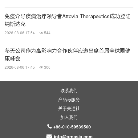
2018年6月在《美国医学会杂志（JAMA）》上
发表
（clinicaltrials.gov注册号：
NCT02314819
）。该研
免疫介导疾病治疗领导者Attovia Therapeutics成功登陆
究表明，呋喹替尼在中国的三线转移性结直肠癌患者
纳斯达克
中展现了具有统计学意义和临床意义的显著改善。接
2026-08-06 17:54
544
受呋喹替尼治疗的患者的中位OS为9.3个月，而安慰
参天公司作为高影响力合作伙伴应邀出席首届全球眼健
剂组患者为6.6个月（HR 0.65；95% CI 0.51–0.83；
康峰会
p<0.001）。接受呋喹替尼治疗的患者的中位PFS为
2026-08-06 17:45
300
3.7个月，而安慰剂组患者为1.8个月（HR 0.26；
95% CI 0.21–0.34；p<0.001）。呋喹替尼组的DCR
联系我们
为62.2%，而安慰剂组为12.3%。在安全性方面，研
产品与服务
究结果表明呋喹替尼具有可控的安全性。最常报告的
关于美通社
与呋喹替尼相关的3级及以上不良事件包括高血压
加入我们
（21.2%）和手足皮肤反应（10.8%）。
+86-010-59539500
info@prnasia.com