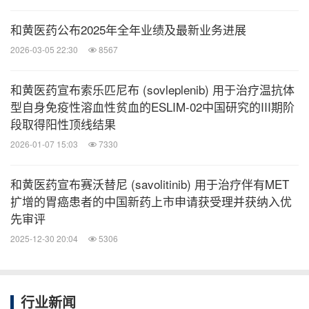
常见癌症，2020年估计有50.7万例新增病例和24万
[1]
例死亡。
在日本，结直肠癌是最常见的癌症，
和黄医药公布2025年全年业绩及最新业务进展
[1]
2020年估计有14.7万例新增病例和5.9万例死亡。
2026-03-05 22:30
8567
和黄医药宣布索乐匹尼布 (sovleplenib) 用于治疗温抗体
关于呋喹替尼
型自身免疫性溶血性贫血的ESLIM-02中国研究的III期阶
段取得阳性顶线结果
呋喹替尼是一种高选择性、强效的口服血管内皮生长
2026-01-07 15:03
7330
因子受体（"VEGFR"）-1、-2及-3抑制剂。VEGFR抑
制剂在抑制肿瘤的血管生成中起到至关重要的作用。
和黄医药宣布赛沃替尼 (savolitinib) 用于治疗伴有MET
扩增的胃癌患者的中国新药上市申请获受理并获纳入优
呋喹替尼的独特设计使其激酶选择性更高，以达到更
先审评
低的脱靶毒性、更高的耐受性及对靶点更稳定的覆
2025-12-30 20:04
5306
盖。迄今，呋喹替尼在患者中的耐受性普遍良好，并
且临床前研究中展示出的较低的药物间相互作用的可
能性，或使其非常适合与其他癌症疗法联合使用。
行业新闻