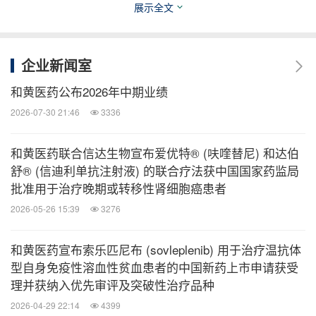
制剂治疗后疾病进展或对TAS-102和/或瑞戈非尼
展示全文
（regorafenib）不耐受的转移性结直肠癌患者中，已
达到OS这一主要终点。除OS外，关键次要终点PFS
企业新闻室
亦观察到具有统计学意义的显著改善。呋喹替尼的安
全性与先前临床试验中观察到的一致。该研究的其他
和黄医药公布2026年中期业绩
详情可登录clinicaltrials.gov，检索
NCT04322539
查
2026-07-30 21:46
3336
看。
和黄医药联合信达生物宣布爱优特® (呋喹替尼) 和达伯
舒® (信迪利单抗注射液) 的联合疗法获中国国家药监局
关于结直肠癌
批准用于治疗晚期或转移性肾细胞癌患者
2026-05-26 15:39
3276
结直肠癌是始于结肠或直肠的癌症，为全球第三大常
见癌症，在2020年估计造成超过91.5万人死亡。
和黄医药宣布索乐匹尼布 (sovleplenib) 用于治疗温抗体
型自身免疫性溶血性贫血患者的中国新药上市申请获受
[1]
在美国，2022年估计将新增15.1万例结直肠癌新
理并获纳入优先审评及突破性治疗品种
[2]
症以及5.3万例死亡。
在欧洲，结直肠癌是第二大
2026-04-29 22:14
4399