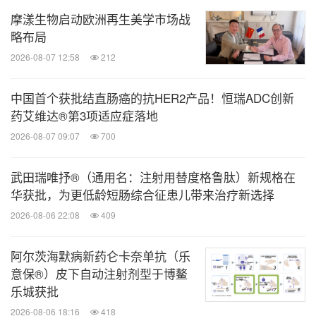
摩漾生物启动欧洲再生美学市场战
关于FRESCO研究以及呋喹替尼在中国获批
略布局
2026-08-07 12:58
212
呋喹替尼于2018年9月获
中国
转
移性
结
直
肠
癌研究：
中国国家药品监督管理局（国家药监局）批准在中国
中国首个获批结直肠癌的抗HER2产品！恒瑞ADC创新
药艾维达®第3项适应症落地
销售，并于2018年11月以商品名爱优特
®
2026-08-07 09:07
®
700
（ELUNATE
）商业上市。其自2020年1月起获纳
®
入中国国家医保药品目录。爱优特
适用于既往接受
武田瑞唯抒®（通用名：注射用替度格鲁肽）新规格在
过氟嘧啶、奥沙利铂和伊立替康治疗的转移性结直肠
华获批，为更低龄短肠综合征患儿带来治疗新选择
癌患者，包括既往接受过抗VEGF治疗和/或抗表皮生
2026-08-06 22:08
409
长因子受体（EGFR）治疗（RAS野生型）的患者。
阿尔茨海默病新药仑卡奈单抗（乐
意保®）皮下自动注射剂型于博鳌
在中国416例转移性结直肠癌患者中开展的呋喹替尼
乐城获批
[3]
FRESCO 关键性III期注册研究
的研究成果已于
2026-08-06 18:16
418