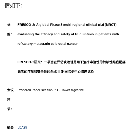
情如下：
标
FRESCO-2: A global Phase 3 multi-regional clinical trial (MRCT)
题
：
evaluating the efficacy and safety of fruquintinib in patients with
refractory metastatic colorectal cancer
FRESCO-2研究
：
一
项
旨在
评
估
呋喹
替尼用于治
疗难
治性的
转
移性
结
直
肠
癌
患者的
疗
效和安全性
的全球
III 期国
际
多中心
临
床
试验
会
议
Proffered Paper session 2: GI, lower digestive
环
节
：
摘要
LBA25