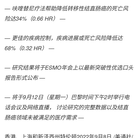
—
呋喹
替尼
疗
法帮助降低
转
移性
结
直
肠
癌的死亡
风
险
达
34%（0.66 HR） —
— 更佳的疾病控制，疾病
进
展或死亡
风险
降低达
68%（0.32 HR） —
— 研究
结
果将于
ESMO年会上以最新突破性
优选
口
头
报
告形式公布
—
— 将于
9月12日（星期一）巴黎
时间
下午
2
时举
行
电
话
会
议
及网
络
直播，
讨论
研究的完整数据以及
结
直
肠
癌
领
域
未被
满
足的医
疗
需求
—
香港、上海和新泽西州特伦顿
2022年9月8日
/美通社/