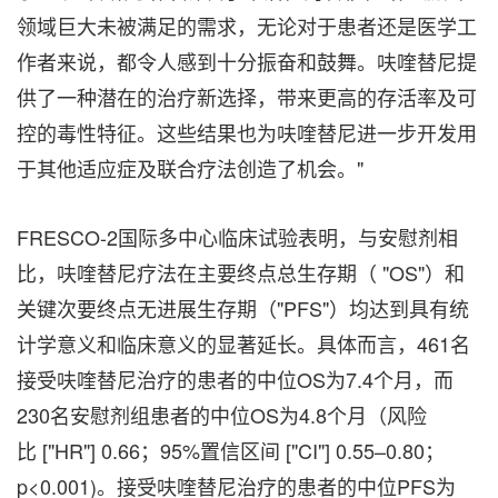
领域巨大未被满足的需求，无论对于患者还是医学工
作者来说，都令人感到十分振奋和鼓舞。呋喹替尼提
供了一种潜在的治疗新选择，带来更高的存活率及可
控的毒性特征。这些结果也为呋喹替尼进一步开发用
于其他适应症及联合疗法创造了机会。"
FRESCO-2国际多中心临床试验表明，与安慰剂相
比，呋喹替尼疗法在主要终点总生存期（ "OS"）和
关键次要终点无进展生存期（"PFS"）均达到具有统
计学意义和临床意义的显著延长。具体而言，461名
接受呋喹替尼治疗的患者的中位OS为7.4个月，而
230名安慰剂组患者的中位OS为4.8个月（风险
比 ["HR"] 0.66；95%置信区间 ["CI"] 0.55–0.80；
p<0.001)。接受呋喹替尼治疗的患者的中位PFS为