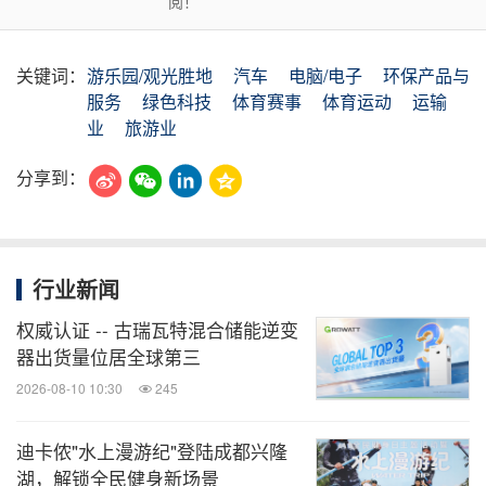
阅！
关键词：
游乐园/观光胜地
汽车
电脑/电子
环保产品与
服务
绿色科技
体育赛事
体育运动
运输
业
旅游业
分享到：
行业新闻
权威认证 -- 古瑞瓦特混合储能逆变
器出货量位居全球第三
2026-08-10 10:30
245
迪卡侬"水上漫游纪"登陆成都兴隆
湖，解锁全民健身新场景