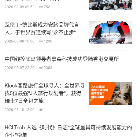
2026-08-09 09:52
752
瓦伦丁•德比斯成为安踏品牌代言
人，于世界赛道续写"永不止步"
2026-08-08 10:00
1290
中国线控底盘领导者拿森科技成功登陆香港交易所
2026-08-07 22:20
2363
Klook客路旅行全球寻人：全世界寻
找5位最强"J人旅行规划者"，获得
瑞士7日全包之旅
2026-08-10 12:00
1
HCLTech 入选《时代》杂志“全球最具可持续发展能力的
企业”榜单