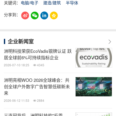
关键词：
电脑/电子
建造/建筑
半导体
分享到：
企业新闻室
洲明科技荣获EcoVadis银牌认证 跃
居全球前6%可持续指标企业
2026-07-10 18:25
4345
洲明亮相WOO 2026全球峰会：共
创全球户外数字广告智慧低碳新未
来
2026-06-12 11:53
2884
三连冠背后，洲明科技的"反周