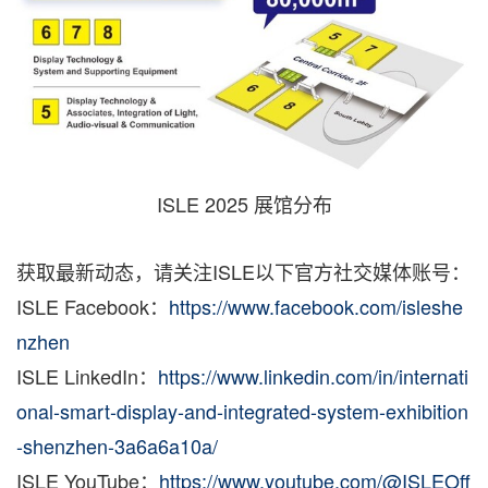
ISLE 2025 展馆分布
获取最新动态，请关注ISLE以下官方社交媒体账号：
ISLE Facebook：
https://www.facebook.com/isleshe
nzhen
ISLE LinkedIn：
https://www.linkedin.com/in/internati
onal-smart-display-and-integrated-system-exhibition
-shenzhen-3a6a6a10a/
ISLE YouTube：
https://www.youtube.com/@ISLEOff