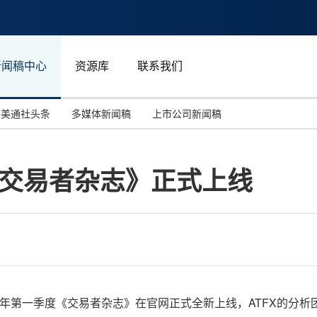
新闻稿中心
资源库
联系我们
美通社头条
多媒体新闻稿
上市公司新闻稿
国际消费电子展(CES)
汽车与交通
中国大陆
《交易者杂志》正式上线
投资并购
能源化工与环保
马来西亚
世界移动通信大会
教育与人力资源
澳大利亚
人工智能
体育
汉诺威工业博览会
广告营销传媒
ATFX2022年第一季度《交易者杂志》在官网正式全新上线，ATF