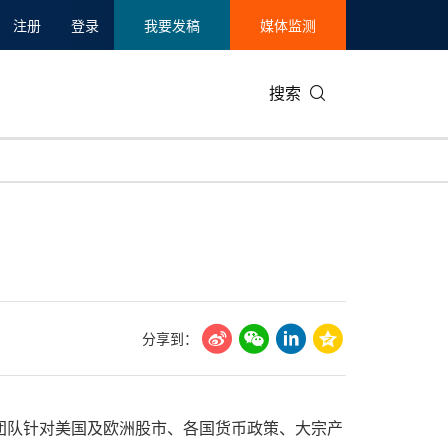
注册
登录
我要发稿
媒体监测
搜索
可持续发展
IT科技与互联网
日本
中国国际
零售业
韩国
碳中和
娱乐时尚与艺术
新加坡
企业扩张
环境
泰国
新质生产力
健康与医疗制药
财报
农业与制
美国临床肿瘤学会(ASCO)
通信业
企业社会
旅游与酒
分享到：
世界杯
会展
中国国际
房地产建
X的分析团队针对美国及欧洲股市、各国货币政策、大宗产