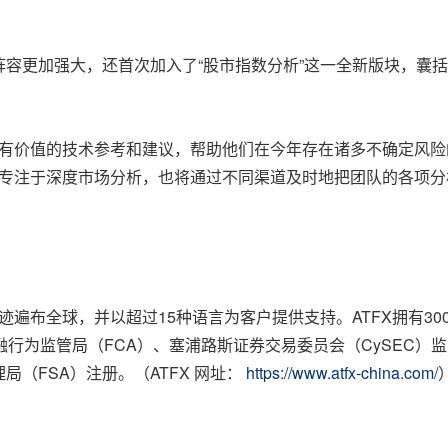
阵容更加强大，还首次加入了
“
股市指数分析”这一全新版块，囊
些有价值的技术参考和建议，帮助他们在今年存在诸多不确定风
续专注于深度市场分析，也将通过不同渠道
及时地
把团队的各项分
迹遍布全球，并以超过15种语言为客户提供支持。ATFX拥有3
融行为监管局（FCA）、塞浦路斯证券交易委员会
（
CySEC
）
监
理局
（
FSA
）
注册。
（
ATFX 网址
：
https://www.atfx-china.com/