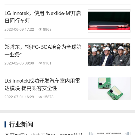
阅！
LG Innotek，使用 ‘Nexlide-M'开启
日间行车灯
关键词：
汽车
电脑/电子
电子组件
环保产品与服务
2023-06-09 17:22
8968
半导体
分享到：
郑哲东，"将FC-BGA培育为全球第
一业务"
2023-02-06 08:00
9161
LG Innotek成功开发汽车室内用雷
达模块 提高乘客安全性
2022-07-01 16:29
15878
行业新闻