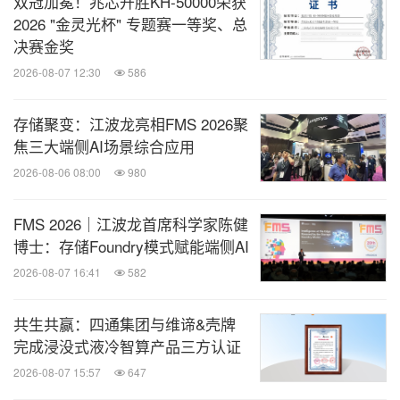
双冠加冕！兆芯开胜KH‑50000荣获
2026 "金灵光杯" 专题赛一等奖、总
决赛金奖
2026-08-07 12:30
586
存储聚变：江波龙亮相FMS 2026聚
焦三大端侧AI场景综合应用
2026-08-06 08:00
980
FMS 2026｜江波龙首席科学家陈健
博士：存储Foundry模式赋能端侧AI
2026-08-07 16:41
582
共生共赢：四通集团与维谛&壳牌
完成浸没式液冷智算产品三方认证
2026-08-07 15:57
647