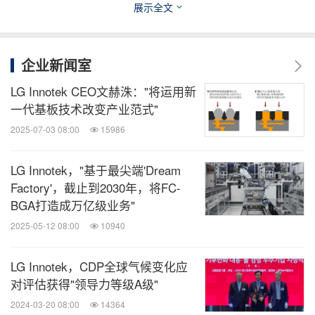
展示全文
加速开发不含稀土类的“无稀土磁铁”。
姜敏石 CTO（副社长）表示，快速开发核心材料，
企业新闻室
以最高性能和品质为客户提供稳定的供应链具有重要
LG Innotek CEO文赫洙："将运用新
的意义，并将通过“环保磁铁”为客户持续提供差别化
一代基板技术改变产业范式"
价值。
2025-07-03 08:00
15986
消息来源：LG Innotek
LG Innotek，"基于最尖端'Dream
Factory'，截止到2030年，将FC-
相关股票：
BGA打造成万亿级业务"
Korea:011070
2025-05-12 08:00
10940
全球TMT
LG Innotek，CDP全球气候变化应
微信公众号“全球TMT”发布全球互联网、科
对评估获得"领导力等级A级"
技、媒体、通讯企业的经营动态、财报信
2024-03-20 08:00
14364
息、企业并购消息。扫描二维码，立即订