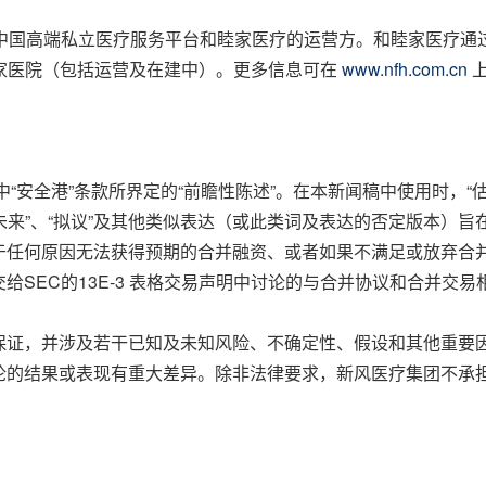
是中国高端私立医疗服务平台和睦家医疗的运营方。和睦家医疗通
 家医院（包括运营及在建中）。更多信息可在
www.nfh.com.cn
上
安全港”条款所界定的“前瞻性陈述”。在本新闻稿中使用时，“估计”、“
应该”、“未来”、“拟议”及其他类似表达（或此类词及表达的否定版
于任何原因无法获得预期的合并融资、或者如果不满足或放弃合
给SEC的13E-3 表格交易声明中讨论的与合并协议和合并交
保证，并涉及若干已知及未知风险、不确定性、假设和其他重要
论的结果或表现有重大差异。除非法律要求，新风医疗集团不承