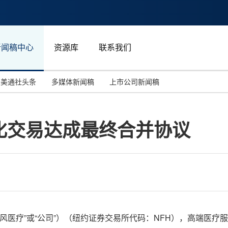
新闻稿中心
资源库
联系我们
美通社头条
多媒体新闻稿
上市公司新闻稿
国际消费电子展(CES)
汽车与交通
中国大陆
化交易达成最终合并协议
投资并购
能源化工与环保
马来西亚
世界移动通信大会
教育与人力资源
澳大利亚
人工智能
体育
汉诺威工业博览会
广告营销传媒
集团（“新风医疗”或“公司”）（纽约证券交易所代码：NFH），高