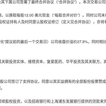
d（“控股公司”）及其下属公司签署了最终合并协议（“合并协议”）。本次交易公
以换取每股12.00 美元现金（“每股合并对价”）。同时公司
认股权证持有人及时同意认股权证修订（定义见合并协议），亦将有权
”提议前的最后一个交易日）公司收盘价溢价27.9%，同时相比截至 2
其关联投资实体、维梧资本、复星医药、华平投资及其关联方、
控股公司签订了支持协议，同意以其实益拥有的全部股份投票赞
票。
转续股权投资，以及招商银行和上海浦东发展银行提供的贷款来