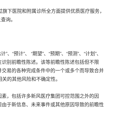
过旗下医院和附属诊所全方面提供优质医疗服务，
查询。
预计”、 “期望”、“预期”、“预测”、“计划”、
本）旨在识别前瞻性陈述。该等前瞻性陈述包括但不限
并交易的各种完成条件中的一个或多个而导致合并
易相关的其他风险和不确定性。
因素，包括许多新风医疗集团可控范围之外的因
担由于新信息、未来事件或其他原因导致的前瞻性