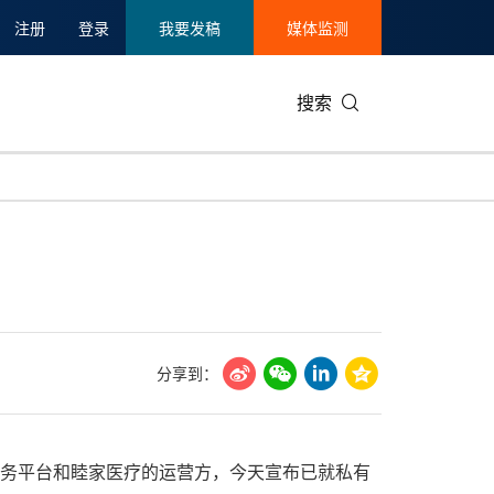
注册
登录
我要发稿
媒体监测
搜索
可持续发展
IT科技与互联网
日本
中国国际
零售业
韩国
碳中和
娱乐时尚与艺术
新加坡
企业扩张
环境
泰国
新质生产力
健康与医疗制药
财报
农业与制
美国临床肿瘤学会(ASCO)
通信业
企业社会
旅游与酒
分享到：
世界杯
会展
中国国际
房地产建
端医疗服务平台和睦家医疗的运营方，今天宣布已就私有