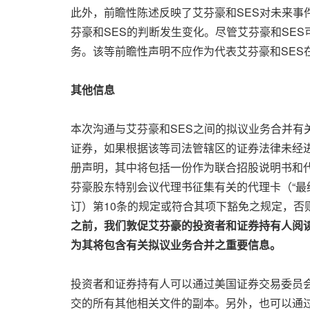
此外，前瞻性陈述反映了艾芬豪和SES对未来事
芬豪和SES的判断发生变化。尽管艾芬豪和SE
务。该等前瞻性声明不应作为代表艾芬豪和SE
其他信息
本次沟通与艾芬豪和SES之间的拟议业务合并
证券，如果根据该等司法管辖区的证券法律未经进
册声明，其中将包括一份作为联合招股说明书和代
芬豪股东特别会议代理书征集有关的代理卡（“最
订）第10条的规定或符合其项下豁免之规定，
之前，我们敦促艾芬豪的投资者和证券持有人阅
为其将包含有关拟议业务合并之重要信息。
投资者和证券持有人可以通过美国证券交易委员
交的所有其他相关文件的副本。另外，也可以通过向Ivanhoe Capi