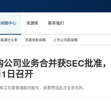
新闻稿中心
资源库
联系我们
美通社头条
多媒体新闻稿
上市公司新闻稿
国际消费电子展(CES)
汽车与交通
中国大陆
购公司业务合并获SEC批准
投资并购
能源化工与环保
马来西亚
月1日召开
世界移动通信大会
教育与人力资源
澳大利亚
人工智能
体育
的持有艾芬豪普通股的股东，投票赞成此次业务合并。
汉诺威工业博览会
广告营销传媒