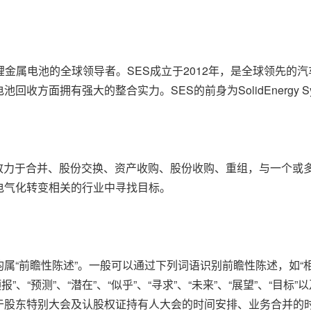
锂金属电池的全球领导者。SES成立于2012年，是全球领先的
收方面拥有强大的整合实力。SES的前身为SolidEnergy 
 是一家致力于合并、股份交换、资产收购、股份收购、重组，与一
电气化转变相关的行业中寻找目标。
前瞻性陈述”。一般可以通过下列词语识别前瞻性陈述，如“相信”、“
、“预报”、“预测”、“潜在”、“似乎”、“寻求”、“未来”、“展望”
于股东特别大会及认股权证持有人大会的时间安排、业务合并的