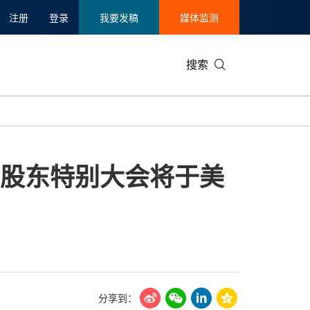
注册
登录
我要发稿
媒体监测
搜索
可持续发展
IT科技与互联网
日本
中国国际
零售业
韩国
，股东特别大会将于美
碳中和
娱乐时尚与艺术
新加坡
企业扩张
环境
泰国
新质生产力
健康与医疗制药
财报
农业与制
美国临床肿瘤学会(ASCO)
通信业
企业社会
旅游与酒
世界杯
会展
中国国际
房地产建
分享到：