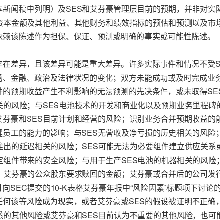
本新闻稿中列明）及SES和艾芬豪管理层目前的预期，并非对实
的资本金额及其他利益、其他财务和绩效指标的预估和预测以及市
依赖该陈述作为担保、保证、预测或明确的事实或可能性陈述。
存在差异，且该差异可能是重大差异。许多实际事件和情况不受S
场、金融、政治及法律状况的变化；双方未能成功或及时完成业
并的预期收益产生不利影响的无法预测的先决条件，或未取得SE
关的风险；与SES电池技术的开发和商业化以及预期业务里程碑
艾芬豪和SES目前计划和经营的风险；识别业务合并预期收益的
员工的能力的影响；与SES无营收及净亏损的历史相关的风险
推出的延迟相关的风险；SES可能无法为必要组件建立供应关
定组件带来的安全风险；与用于生产SES电池的机器相关的风
险；艾芬豪的公众股东要求赎回的金额；艾芬豪或合并后的公司发
1日向SEC提交的10-K表格艾芬豪年报中“风险因素”标题项下
任何该等风险成为现实，或者艾芬豪或SES的假设被证明不正确
悉的其他风险或艾芬豪和SES目前认为不重要的其他风险，也