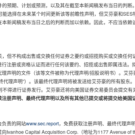
件的预期、计划或预测，以及其在截至本新闻稿发布当日的判断
S可能选择在未来某个时间更新该等前瞻性声明，但艾芬豪和SE
S在本新闻稿发布当日之后的判断而加以依赖。因此，不应当依赖
有关，但不构成出售或交换任何证券之要约或招揽购买或交换任何
行注册或资格认证而进行任何该要约、招揽或出售即属违法。拟
理声明的文件（该等文件被称为代理声明/招股说明书）。艾芬
终代理声明”）。该最终代理声明将被发送给艾芬豪的所有股东。
否则不得进行证券发行。艾芬豪还将向美国证券交易委员会提交有
读注册声明、最终代理声明以及所有其他已提交或将提交给美国
会负责的网站
www.sec.report
，免费获取注册声明、最终代理声
tal Acquisition Corp.（地址为1177 Avenue of the Ame