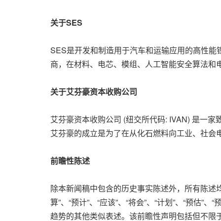
关于
SES
SES是开发和制造用于汽车和运输应用的高性能
商，在材料、电芯、模组、人工智能安全算法和电池回
关于艾芬豪资本收购公司
艾芬豪资本收购公司 (纽交所代码: IVAN)
艾芬豪的成立是为了在从化石燃料向工业、社会
前瞻性陈述
除本新闻稿中包含的历史事实陈述外，所有陈述均属“
算”、“预计”、“应该”、“将会”、“计划”、“预估”
趋势的其他类似表述。该前瞻性声明包括但不限