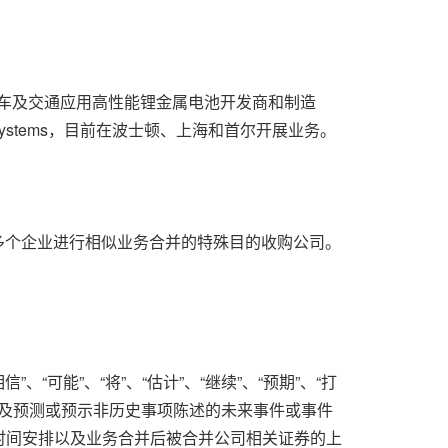
汽车及交通应用高性能锂金属电池开发商和制造
Systems，目前在波士顿、上海和首尔开展业务。
个或多个企业进行相似业务合并的特殊目的收购公司。
可能”、“将”、“估计”、“继续”、“预期”、“打
、“目标”以及预测或预示非历史事项陈述的未来事件或事件
时间安排以及业务合并后被合并公司相关证券的上