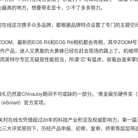
希算力最高的地方，想要带走显卡，少不了多多努力。
中关村在线这次携手众多品牌，都根据品牌特点设置了专门的主题空
 ZOOM、最新的EOS R5和EOS R6相机都会亮相，其中Z
合作产品，迷人又勇敢的大黄蜂已经在赶去现场的路上了。机械
。而英特尔专区无疑是性能担当，所谓“芯”有猛虎，就看由谁来掌
是ChinaJoy期间不可或缺的一部分。“黑金娱乐硬件奖（Bla
eSmart）官方奖项。
，中关村在线也凭借超过20年的科技产业积淀及权威影响力，第一
力三大评奖原则下，历经产品申报、初审、复审、终审等层层筛