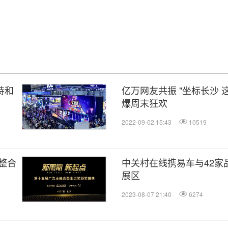
诗和
亿万网友共振 "坐标长沙 
爆周末狂欢
2022-09-02 15:43
10519
整合
中关村在线携易车与42家
展区
2023-08-07 21:40
6274