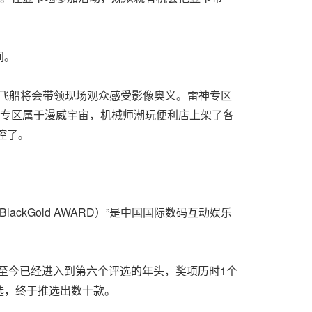
间。
OOM号飞船将会带领现场观众感受影像奥义。雷神专区
师专区属于漫威宇宙，机械师潮玩便利店上架了各
控了。
ckGold AWARD）”是中国国际数码互动娱乐
届至今已经进入到第六个评选的年头，奖项历时1个
选，终于推选出数十款。