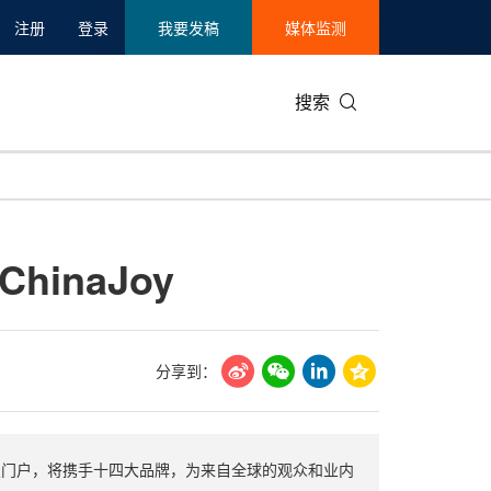
注册
登录
我要发稿
媒体监测
搜索
可持续发展
IT科技与互联网
日本
中国国际
零售业
韩国
inaJoy
碳中和
娱乐时尚与艺术
新加坡
企业扩张
环境
泰国
新质生产力
健康与医疗制药
财报
农业与制
美国临床肿瘤学会(ASCO)
通信业
企业社会
旅游与酒
分享到：
世界杯
会展
中国国际
房地产建
文科技门户，将携手十四大品牌，为来自全球的观众和业内