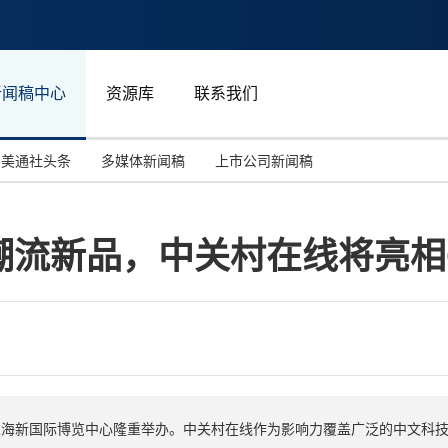
新闻稿中心
资源库
联系我们
美通社头条
多媒体新闻稿
上市公司新闻稿
国际消费电子展(CES)
汽车与交通
中国大陆
流新品，中关村在线将亮相Ch
投资并购
能源化工与环保
马来西亚
世界移动通信大会
教育与人力资源
澳大利亚
人工智能
体育
汉诺威工业博览会
广告营销传媒
8月2日在上海新国际博览中心隆重举办。中关村在线作为影响力覆盖广泛的中