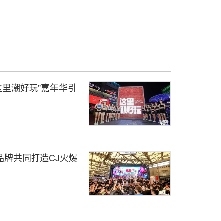
这里潮好玩"嘉年华引
品牌共同打造CJ火爆