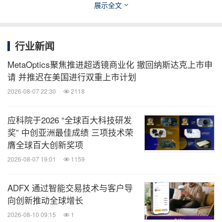
导者灵犀微光创始人兼CEO郑昱分享了增强现实领域
展示全文
的创新。
行业新闻
双循环格局下的隐形冠军
MetaOptics聚焦推进超透镜商业化 撤回纳斯达克上市申
请 并推迟在美国进行双重上市计划
随着科技力量的加强，做大做强成为中国企业的必然
2026-08-07 22:30
2118
追求。在双循环格局下，中国企业如何抓住创新优
势，打造中国制造的品牌效应，成为制造业隐形冠
应科院于2026 “全球百大科技研发
军？
奖” 中创亚洲最佳成绩 三项技术荣
膺全球百大创新奖项
德国“隐形冠军”之父赫尔曼•西蒙在峰会中表示，随着
2026-08-07 19:01
1159
中国在世界经济中扮演越来越重要的角色，中国隐形
ADFX 通过智能交易技术与客户导
冠军公司的全球化程度总体偏低。他认为，在双循环
向创新推动全球增长
新格局下，中国企业家应主动出击，打造一批细分专
2026-08-10 09:15
1