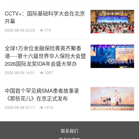
业领域的“隐形冠军”。
CCTV+：国际基础科学大会在北京
在圆桌对话环节，上海交大安泰经管学院高管教育中
开幕
心主任高晶鑫与隐形冠军获奖企业代表张瑾，一起探
2026-08-09 23:22
774
讨了“小而美”的企业是如何成长和彰显强大韧性的。
全球1万余位金融保险菁英齐聚香
港----第十六届世界华人保险大会暨
2026国际龙奖IDA年会盛大举办
2026-08-09 14:51
1267
中国首个罕见病SMA患者故事录
《那些花儿》在京正式发布
2026-08-08 20:11
1415
联系我们