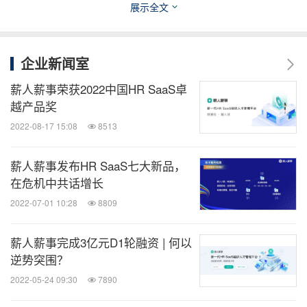
飞书，这些都全面连接了。
展示全文
每一个服务公司或高科技公司都有主力擅长的这一
企业新闻室
点，根据这个点本身开发出来可以作为工具来用的，
现在做SaaS的公司很少有自己做IDC和自己带宽的
薪人薪事荣获2022中国HR SaaS卓
越产品奖
了，大部分就是阿里云、微软的安卓云、还有就是
2022-08-17 15:08
8513
AWS亚马逊的云。都是在这些云上面去做开发，甚至
这两年还有一类企业叫做低代码，就是甚至连研发都
薪人薪事发布HR SaaS七大新品，
不一定是自己写了每一行代码，只需要在上面去拖拖
在危机中共话增长
拽拽就行。从这方面来讲，用一句话来总结刚才那些
2022-07-01 10:28
8809
观点，就是要把周边更高的科技、已经有的成果归结
到我们自己的服务场景中，使它在我们的业务中体现
薪人薪事完成3亿元D1轮融资 | 何以
逆势突围？
出对客户的价值，然后来看我们这个价值有没有提
2022-05-24 09:30
7890
升。一言以蔽之，薪人薪事“用科技诠释服务”，不断
用高科技把它集成起来，然后使服务更具现代化。