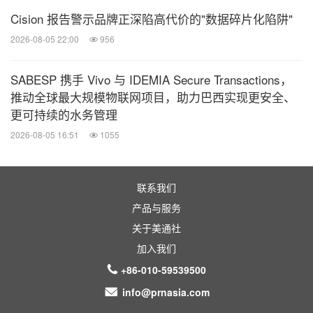
实时对比组织内部与行业标杆数据，获得多源的
Cision 报告警示品牌正深陷高代价的"数据碎片化陷阱"
数据反馈，形成“数据+优化”的闭环，突破发展
2026-08-05 22:00
956
瓶颈。
SABESP 携手 Vivo 与 IDEMIA Secure Transactions，
消息来源：薪人薪事
推动全球最大规模物联网项目，助力巴西实现更安全、
更可持续的水务管理
全球TMT
2026-08-05 16:51
1055
微信公众号“全球TMT”发布全球互联网、科
技、媒体、通讯企业的经营动态、财报信
息、企业并购消息。扫描二维码，立即订
联系我们
阅！
产品与服务
关于美通社
关键词：
互联网技术
电信业
劳动力与人力资源
加入我们
+86-010-59539500
分享到：
info@prnasia.com