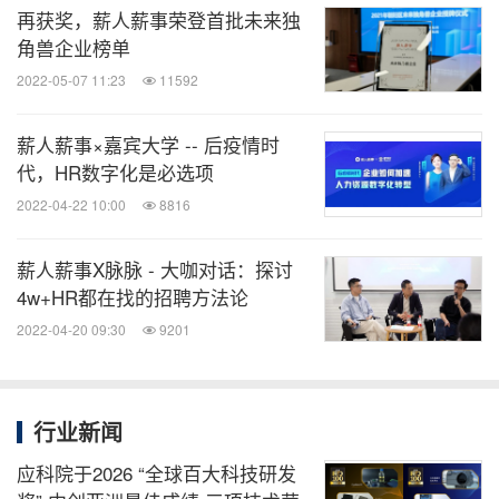
再获奖，薪人薪事荣登首批未来独
角兽企业榜单
三、
发布
“Data
双引擎
”
版
2022-05-07 11:23
11592
薪人薪事×嘉宾大学 -- 后疫情时
代，HR数字化是必选项
2022-04-22 10:00
8816
薪人薪事X脉脉 - 大咖对话：探讨
4w+HR都在找的招聘方法论
2022-04-20 09:30
9201
行业新闻
薪人薪事发布Data双引擎版本
应科院于2026 “全球百大科技研发