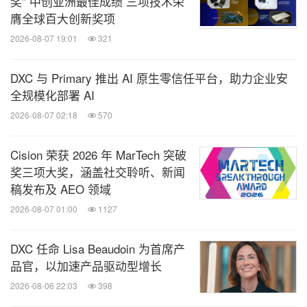
奖” 中创亚洲最佳成绩 三项技术荣
常兴龙认为人力资源存在场内和场外博弈，其中外部
膺全球百大创新奖项
博弈的改善方向它只能通过大数据，或者下一步的人
2026-08-07 19:01
321
工智能结合业务的场景去做。而要赢得内外部博弈，
DXC 与 Primary 推出 AI 原生零信任平台，助力企业安
必须利用以下三个方面的数据，薪人薪事“Data双引
全规模化部署 AI
擎”版也是基于此：
2026-08-07 02:18
570
Cision 荣获 2026 年 MarTech 突破
构建企业核心数据化能力，通过前沿的技术规范
奖三项大奖，涵盖社交聆听、新闻
与数据治理方案，形成每家企业专属的个性化洞
稿发布及 AEO 领域
察；
2026-08-07 01:00
1127
内部增长引擎：通过系统化建设，沉淀完备的内
部数据，例如薪人薪事的“51维数据指标”，构建
DXC 任命 Lisa Beaudoin 为首席产
品官，以加速产品驱动型增长
组织与个体的多面微循环；
2026-08-06 22:03
398
外部突破引擎：搭建行业高速样板引擎，企业可