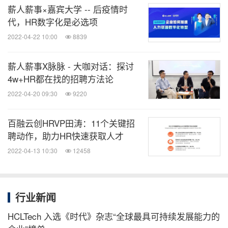
薪人薪事×嘉宾大学 -- 后疫情时
消息来源：薪人薪事
代，HR数字化是必选项
2022-04-22 10:00
8839
全球TMT
薪人薪事X脉脉 - 大咖对话：探讨
微信公众号“全球TMT”发布全球互联网、科
技、媒体、通讯企业的经营动态、财报信
4w+HR都在找的招聘方法论
息、企业并购消息。扫描二维码，立即订
2022-04-20 09:30
9220
阅！
百融云创HRVP田涛：11个关键招
关键词：
电脑软件
电脑/电子
劳动力与人力资源
聘动作，助力HR快速获取人才
2022-04-13 10:30
12458
分享到：
行业新闻
HCLTech 入选《时代》杂志“全球最具可持续发展能力的