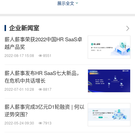
展示全文
同时，运用数据生态的思维，薪人薪事HR SaaS系统
打造了核心数据价值理论模型
--
"三阶六步价值服务
企业新闻室
体系"，通过价值确认、价值上线、价值实现三大阶
薪人薪事荣获2022中国HR SaaS卓
段，数据建模、模型诊断、确认方案、部署上线、验
越产品奖
证方案、数据化提升六大步骤，形成循环迭代，实现
2022-08-17 15:08
8551
信息提升效率。
薪人薪事发布HR SaaS七大新品，
薪人薪事HR SaaS系统始终以客户第一、追求卓越为
在危机中共话增长
最高纲领，通过数据化、智能化管理系统，将组织能
2022-07-01 10:28
8817
力转换为企业竞争力，满足企业客户对于管理系统多
方联动的使用需求，开启更为高效便捷的数字化时代
薪人薪事完成3亿元D1轮融资 | 何以
逆势突围？
创新性工作方式，实现信息提升效率，数据洞见未
2022-05-24 09:30
7913
来
。