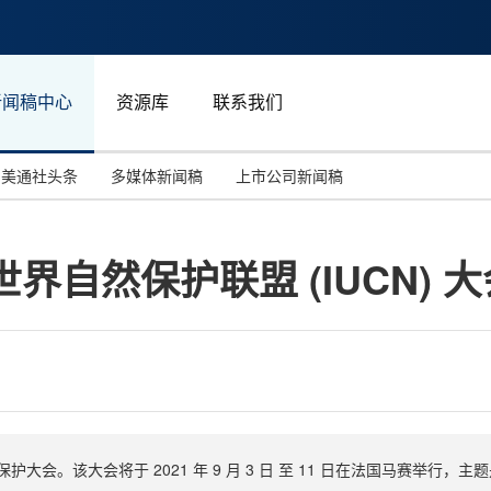
新闻稿中心
资源库
联系我们
美通社头条
多媒体新闻稿
上市公司新闻稿
国际消费电子展(CES)
汽车与交通
中国大陆
跻身世界自然保护联盟 (IUCN)
投资并购
能源化工与环保
马来西亚
世界移动通信大会
教育与人力资源
澳大利亚
人工智能
体育
汉诺威工业博览会
广告营销传媒
保护大会。该大会将于 2021 年 9 月 3 日 至 11 日在法国马赛举行，