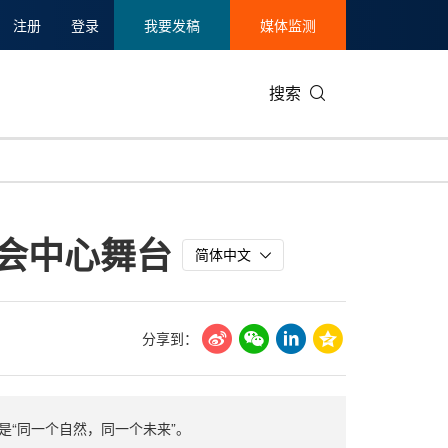
注册
登录
我要发稿
媒体监测
搜索
可持续发展
IT科技与互联网
日本
中国国际
零售业
韩国
 大会中心舞台
碳中和
娱乐时尚与艺术
新加坡
企业扩张
环境
泰国
简体中文
新质生产力
健康与医疗制药
财报
农业与制
美国临床肿瘤学会(ASCO)
通信业
企业社会
旅游与酒
分享到：
世界杯
会展
中国国际
房地产建
主题是“同一个自然，同一个未来”。