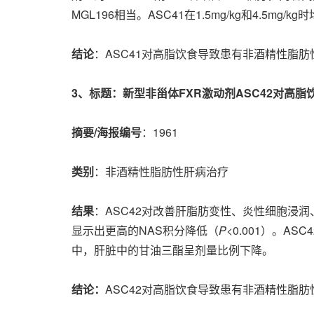
MGL196相当。ASC41在1.5mg/kg和4.5m
结论
：ASC41对高脂饮食导致患有非酒精性脂肪
3
、标题：新型非甾体
FXR
激动剂
ASC42
对高脂
摘要
/
海报编号
：1961
类别
：非酒精性脂肪性肝病治疗
结果
：ASC42对改善肝脂肪变性、炎性细胞浸润、气
显示出更高的NAS积分降低（
P
<0.001）。AS
中，肝脏中的甘油三酯呈剂量比例下降。
结论：
ASC42对高脂饮食导致患有非酒精性脂