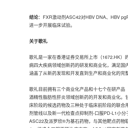
结论
：FXR激动剂ASC42对HBV DNA、HB
进一步开展临床试验。
关于歌礼
歌礼是一家在香港证券交易所上市（1672.H
病四大疾病领域创新药的研发和商业化，满足国
涵盖了从新药发现和开发直到生产和商业化的完
歌礼目前拥有三个商业化产品和十七个在研产品
酒精性脂肪性肝炎领域创新药的开发和商业化。甘莱
床阶段的候选药物及三种处于临床前阶段的联合
剂管线以及新一代检查点抑制剂-口服PD-L1小分
ASC22及派罗欣®为基石药物，与其他靶点药物