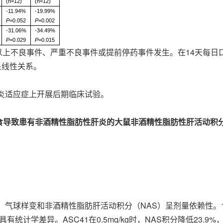
(n=12)
(n=12)
-11.94%
-19.99%
P
=0.052
P
=0.002
-31.06%
-34.49%
P
=0.029
P
=0.015
或以上不良事件、严重不良事件或提前停药事件发生。在14天每日
呈线性关系。
肝炎适应症上开展后期临床试验。
食导致患有非酒精性脂肪性肝炎的大鼠非酒精性脂肪性肝活动积
球样变和非酒精性脂肪肝活动积分（NAS）呈剂量依赖性。1.5mg/k
统计学差异。ASC41在0.5mg/kg时，NAS积分降低23.9%，