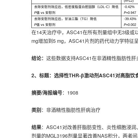
(n=12)
去除安慰剂效应后，低密度脂蛋白胆固醇（LDL-C）降低
-0.42%
P
值 vs 安慰剂
P
=0.947
去除安慰剂效应后，甘油三酯（TG）降低
-39.43%
P
值 vs 安慰剂
P
=0.002
在14天治疗中，ASC41在所有剂量组中无3级
mg增加到5 mg，ASC41片剂的药代动力学特征
结论：
这些数据支持ASC41在非酒精性脂肪性
2
、标题：选择性
THR-
β激动剂
ASC41
对高脂饮
摘要
/
海报编号
：1908
类别
：非酒精性脂肪性肝病治疗
结果
：ASC41对改善肝脂肪变性、炎性细胞浸润、气
剂量的MGL3196剂量显著改善NAS积分，两者间具有