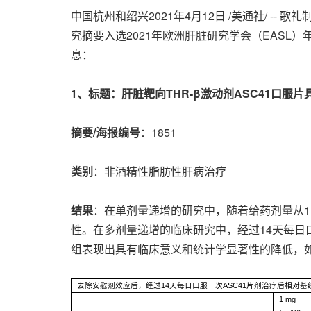
中国杭州和绍兴2021年4月12日 /美通社/ 
究摘要入选2021年欧洲肝脏研究学会（EASL）年会暨国际肝
息：
1
、标题：肝脏靶向
THR-β
激动剂
ASC41
口服片
摘要
/
海报编号
：1851
类别
：非酒精性脂肪性肝病治疗
结果
：在单剂量递增的研究中，随着给药剂量从1 
性。在多剂量递增的临床研究中，经过14天每日口
组表现出具有临床意义和统计学显著性的降低，
去除安慰剂效应后，经过14天每日口服一次ASC41片剂治疗后相对
1 mg