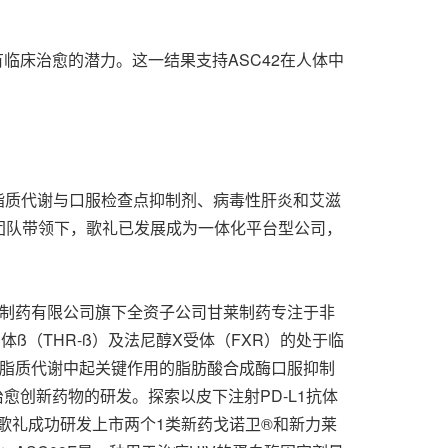
炎具有临床治愈的潜力。这一结果支持ASC42在人体中
瘤脂质代谢与口服检查点抑制剂、病毒性肝炎和艾滋
团队带领下，歌礼已发展成为一体化平台型公司，
礼制药有限公司旗下全资子公司甘莱制药专注于非
（THR-ß）及法尼醇X受体（FXR）的处于临
瘤脂质代谢中起关键作用的脂肪酸合成酶口服抑制
治愈创新药物的研发。探索以皮下注射PD-L1抗体
：歌礼成功研发上市两个1类新药戈诺卫®和新力莱