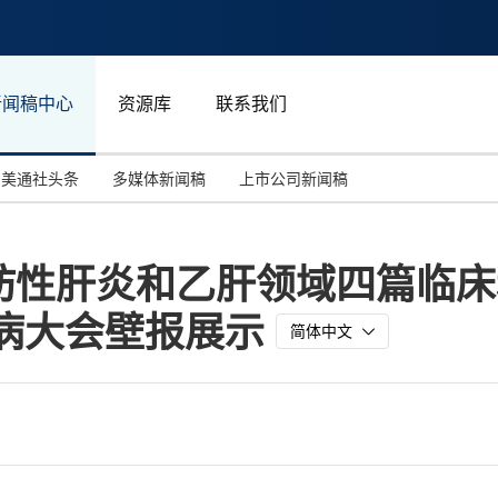
新闻稿中心
资源库
联系我们
美通社头条
多媒体新闻稿
上市公司新闻稿
国际消费电子展(CES)
汽车与交通
中国大陆
肪性肝炎和乙肝领域四篇临床
投资并购
能源化工与环保
马来西亚
肝病大会壁报展示
世界移动通信大会
教育与人力资源
澳大利亚
简体中文
人工智能
体育
汉诺威工业博览会
广告营销传媒