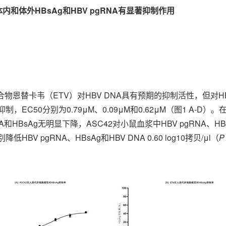
体内和体外
HBsAg
和
HBV pgRNA
有显著抑制作用
恩替卡韦（ETV）对HBV DNA具有预期的抑制活性，但对HBV 
抑制，EC50分别为0.79μM、0.09μM和0.62μM（图1 A-D）。
NA和HBsAg无明显下降，ASC42对小鼠血浆中HBV pgRNA、
BV pgRNA、HBsAg和HBV DNA 0.60 log10拷贝/μl（
P