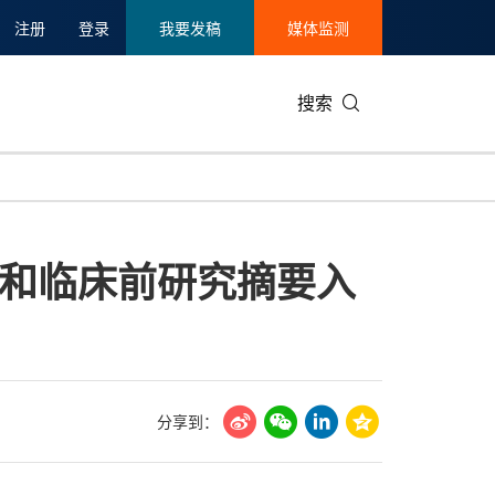
注册
登录
我要发稿
媒体监测
搜索
可持续发展
IT科技与互联网
日本
中国国际
零售业
韩国
和临床前研究摘要入
碳中和
娱乐时尚与艺术
新加坡
企业扩张
环境
泰国
新质生产力
健康与医疗制药
财报
农业与制
美国临床肿瘤学会(ASCO)
通信业
企业社会
旅游与酒
世界杯
会展
中国国际
房地产建
分享到：