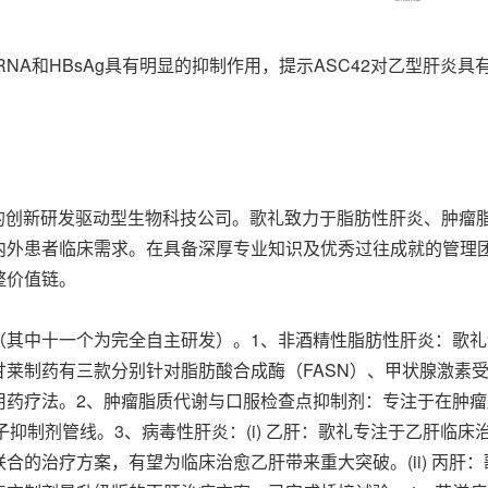
V pgRNA和HBsAg具有明显的抑制作用，提示ASC42对乙型肝
K）的创新研发驱动型生物科技公司。歌礼致力于脂肪性肝炎、肿
内外患者临床需求。在具备深厚专业知识及优秀过往成就的管理
整价值链。
（其中十一个为完全自主研发）。1、非酒精性脂肪性肝炎：歌
制药有三款分别针对脂肪酸合成酶（FASN）、甲状腺激素受体ß
用药疗法。2、肿瘤脂质代谢与口服检查点抑制剂：专注于在肿
子抑制剂管线。3、病毒性肝炎：(i) 乙肝：歌礼专注于乙肝临床
联合的治疗方案，有望为临床治愈乙肝带来重大突破。(ii) 丙肝