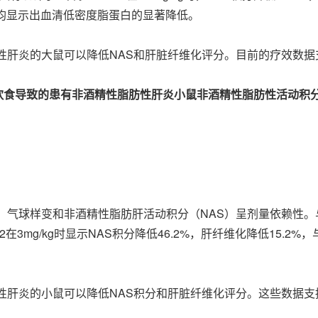
g/kg时均显示出血清低密度脂蛋白的显著降低。
性肝炎的大鼠可以降低NAS和肝脏纤维化评分。目前的疗效数据支
饮食导致的患有非酒精性脂肪性肝炎小鼠非酒精性脂肪性活动积
球样变和非酒精性脂肪肝活动积分（NAS）呈剂量依赖性。与30 mg
C42在3mg/kg时显示NAS积分降低46.2%，肝纤维化降低15.2%
肪性肝炎的小鼠可以降低NAS积分和肝脏纤维化评分。这些数据支持