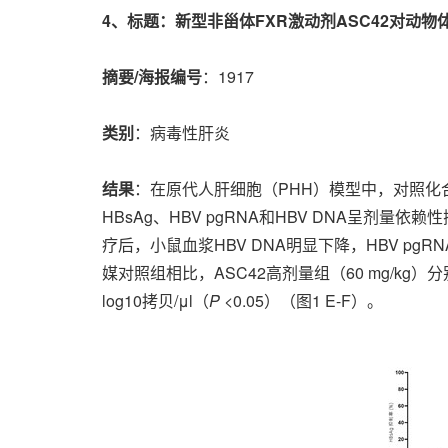
4
、标题：新型非甾体
FXR
激动剂
ASC42
对动物
摘要
/
海报编号
：1917
类别
：病毒性肝炎
结果
：在原代人肝细胞（PHH）模型中，对照化合物
HBsAg、HBV pgRNA和HBV DNA呈剂量依赖性
疗后，小鼠血浆HBV DNA明显下降，HBV pgR
媒对照组相比，ASC42高剂量组（60 mg/kg）分别降低H
log10拷贝/μl（
P
<0.05）（图1 E-F）。