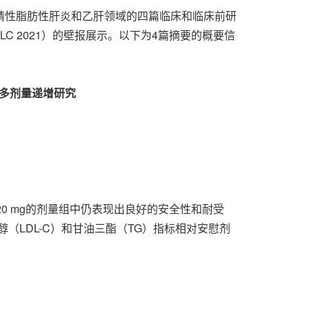
在非酒精性脂肪性肝炎和乙肝领域的四篇临床和临床前研
021, ILC 2021）的壁报展示。以下为4篇摘要的概要信
多剂量递增研究
20 mg的剂量组中仍表现出良好的安全性和耐受
（LDL-C）和甘油三酯（TG）指标相对安慰剂