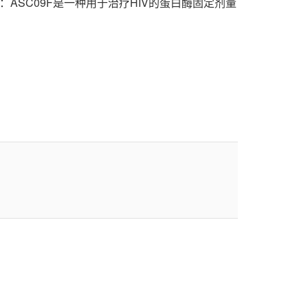
ASC09F是一种用于治疗HIV的蛋白酶固定剂量