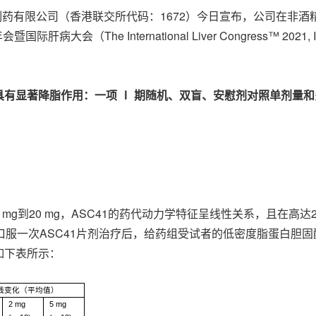
-- 歌礼制药有限公司（香港联交所代码：1672）今日宣布，公司
病大会（The International Liver Congress™ 2
具有显著降脂作用：一项
Ⅰ
期随机、双盲、安慰剂对照单剂量和
mg到20 mg，ASC41的药代动力学特征呈线性关系，且在高达
服一次ASC41片剂治疗后，给药组受试者的低密度脂蛋白胆固醇
如下表所示：
基线变化（平均值）
2 mg
5 mg