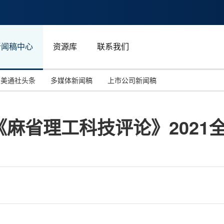
新闻稿中心
资源库
联系我们
美通社头条
多媒体新闻稿
上市公司新闻稿
国际消费电子展(CES)
汽车与交通
中国大陆
麻省理工科技评论》2021
投资并购
能源化工与环保
马来西亚
世界移动通信大会
教育与人力资源
澳大利亚
人工智能
体育
汉诺威工业博览会
广告营销传媒