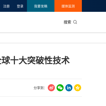
注册
登录
我要发稿
媒体监测
搜索
可持续发展
IT科技与互联网
日本
中国国际
零售业
韩国
全球十大突破性技术
碳中和
娱乐时尚与艺术
新加坡
企业扩张
环境
泰国
新质生产力
健康与医疗制药
财报
农业与制
美国临床肿瘤学会(ASCO)
通信业
企业社会
旅游与酒
世界杯
会展
中国国际
房地产建
分享到：