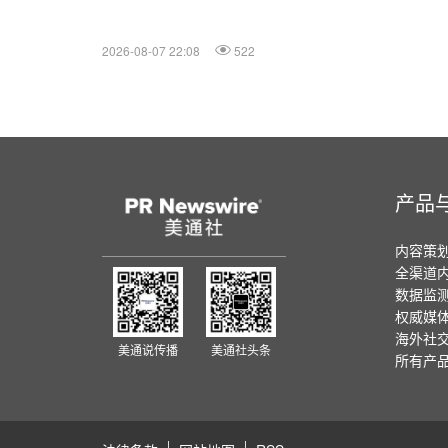
2026-08-07 22:08
522
产品
内容策
全渠道
数据监
权威媒
海外社
美通说传播
美通社头条
所有产