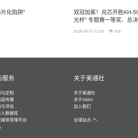
碎片化陷阱"
双冠加冕！兆芯开胜KH‑500
光杯" 专题赛一等奖、总
2026-08-07 12:30
308
与服务
关于美通社
划与定制
关于美通社
内容传播
关于cision
测与评估
加入我们
体人数据库
交媒体管理平台
全球站点
品