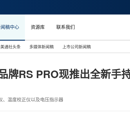
新闻稿中心
资源库
联系我们
美通社头条
多媒体新闻稿
上市公司新闻稿
国际消费电子展(CES)
汽车与交通
中国大陆
品牌RS PRO现推出全新手
投资并购
能源化工与环保
马来西亚
世界移动通信大会
教育与人力资源
澳大利亚
人工智能
体育
仪、温度校正仪以及电压指示器
汉诺威工业博览会
广告营销传媒