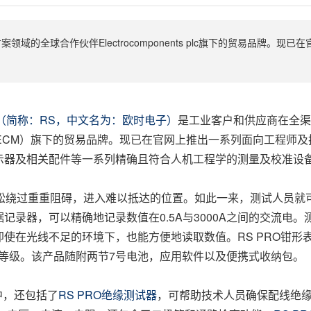
方案领域的全球合作伙伴Electrocomponents plc旗下的贸易品牌。
ents（简称：RS，中文名为：欧时电子）
是工业客户和供应商在全渠
券交易所代码：ECM）旗下的贸易品牌。现已在官网上推出一系列面向工程
示器及相关配件等一系列精确且符合人机工程学的测量及校准设
松绕过重重阻碍，进入难以抵达的位置。如此一来，测试人员就
记录器，可以精确地记录数值在0.5A与3000A之间的交流电
线不足的环境下，也能方便地读取数值。RS PRO钳形表符合EN61
at IV安全等级。该产品随附两节7号电池，应用软件以及便携式收纳包。
中，还包括了
RS PRO绝缘测试器
，可帮助技术人员确保配线绝