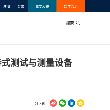
注册
登录
我要发稿
媒体监测
搜索
可持续发展
IT科技与互联网
日本
中国国际
零售业
韩国
持式测试与测量设备
碳中和
娱乐时尚与艺术
新加坡
企业扩张
环境
泰国
新质生产力
健康与医疗制药
财报
农业与制
美国临床肿瘤学会(ASCO)
通信业
企业社会
旅游与酒
世界杯
会展
中国国际
房地产建
分享到：