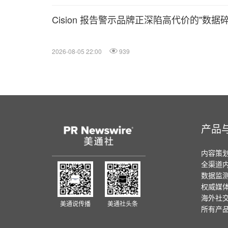
Cision 报告警示品牌正深陷高代价的"数据
2026-08-05 22:00
939
产品
内容策
全渠道
数据监
权威媒
海外社
美通说传播
美通社头条
所有产