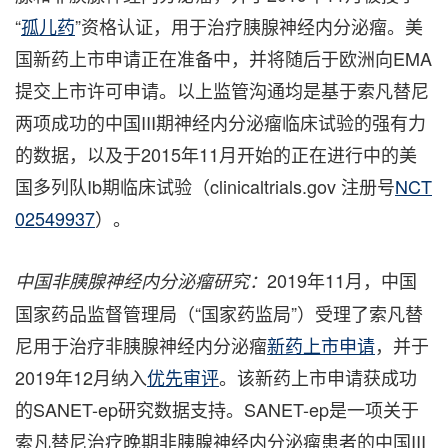
“
孤儿药
”资格认证，用于治疗胰腺神经内分泌瘤。美
国新药上市申请正在准备中，并将随后于欧洲向EMA
提交上市许可申请。以上监管沟通均是基于索凡替尼
两项成功的中国III期神经内分泌瘤临床试验的强有力
的数据，以及于2015年11月开始的正在进行中的美
国多列队Ib期临床试验（clinicaltrials.gov 注册号
NCT
02549937
）。
2019年11月，中国
中国非胰腺神经内分泌瘤研究：
国家药品监督管理局（“国家药监局”）受理了索凡替
尼用于治疗非胰腺神经内分泌瘤
新药上市申请
，并于
2019年12月纳入
优先审评
。该新药上市申请获成功
的SANET-ep研究数据支持。SANET-ep是一项关于
索凡替尼治疗晚期非胰腺神经内分泌瘤患者的中国III