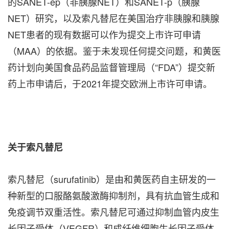
的SANET-ep（非胰腺NET）和SANET-p（胰腺
NET）研究，以及索凡替尼在美国治疗非胰腺和胰腺
NET患者的现有数据可以作为提交上市许可申请
（MAA）的依据。鉴于未发现任何提交问题，
和黄医
药
计划向美国食品药品监督管理局（“FDA”）提交新
药上市申请后，于2021年提交欧洲上市许可申请。
关于索凡替尼
索凡替尼（surufatinib）是由和黄医药自主研发的一
种新型的口服酪氨酸激酶抑制剂，具有抗血管生成和
免疫调节双重活性。索凡替尼可通过抑制血管内皮生
长因子受体（VEGFR）和成纤维细胞生长因子受体