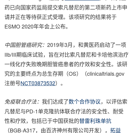
药已向国家药监局提交索凡替尼的第二项新药上市申
请并正在等待获正式受理。该项研究的结果将于
ESMO 2020年年会上公布。
2019年3月，和黄医药启动了一项
中国胆管癌研究：
IIb/III期临床试验，旨在对比索凡替尼和卡培他滨治疗
一线化疗失败晚期胆管癌患者的疗效和安全性。该研
究的主要终点为总生存期（OS）（clinicaltrials.gov
注册号
NCT03873532
）。
我们达成了
数个合作协议
，以评估索
免疫联合疗法：
凡替尼与PD-1单克隆抗体联合疗法的安全性、耐受
性和疗效，包括已于中国获批的
替雷利珠单抗
（BGB-A317，由百济神州有限公司开发），
拓益