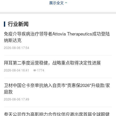
替尼获批用于在
欧洲
、美国及中国或其他地区如日本
展示全文
治疗胰腺或非胰腺神经内分泌瘤的新药上市申请的数
据充足性、获得监管部门快速审批的潜力、索凡替尼
行业新闻
的安全性、投资实现及完成索凡替尼进一步临床开发
免疫介导疾病治疗领导者Attovia Therapeutics成功登陆
及商业化计划的能力，此类事件发生的时间，以及新
纳斯达克
冠肺炎全球大流行对整体经济、监管及政治状况带来
2026-08-06 17:54
的影响等。此外，由于一定研究赖于将卡培他滨、替
®
®
雷利珠单抗、拓益
、达伯舒
与索凡替尼联合使用，
拜耳第二季度运营稳健，战略重点取得决定性进展
因此此类风险和不确定性包括对于这些疗法的安全
2026-08-04 16:41
1774
性、疗效、供应和监管批准的假设。当前和潜在投资
卫材中国仑卡奈单抗纳入自贡市"贡惠保2026"升级款/家
者请勿过度依赖这些前瞻性陈述，这些陈述仅在截至
庭款
本公告发布当日有效。有关这些风险和其他风险的进
2026-08-06 17:49
一步讨论，请查阅和黄医药向美国证券交易委员会和
AIM
提交的文件。无论是否出现新信息、未来事件或
参天公司作为高影响力合作伙伴应邀出席首届全球眼健