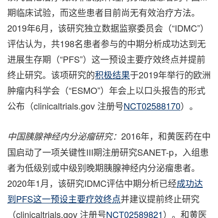
期临床试验，而这些患者目前尚无有效治疗方法。
2019年6月，该研究独立数据监察委员会（“IDMC”）
评估认为，共198名患者参与的中期分析成功达到无
进展生存期（“PFS”）这一预设主要疗效终点并提前
终止研究。该项研究的
积极结果
于2019年举行的欧洲
肿瘤内科学会（“ESMO”）年会上以口头报告的形式
公布（clinicaltrials.gov 注册号
NCT02588170
）。
2016年，和黄医药在中
中国胰腺神经内分泌瘤研究：
国启动了一项关键性III期注册研究SANET-p，入组患
者为低级别或中级别晚期胰腺神经内分泌瘤患者。
2020年1月，该研究IDMC评估中期分析已经
成功达
到PFS这一预设主要疗效终点
并建议提前终止研究
（clinicaltrials.gov 注册号
NCT02589821
）。和黄医