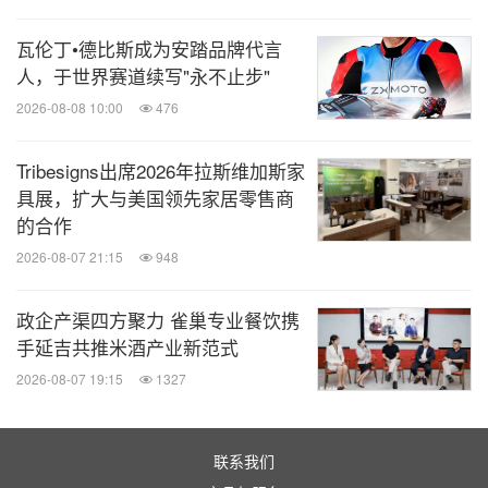
瓦伦丁•德比斯成为安踏品牌代言
人，于世界赛道续写"永不止步"
2026-08-08 10:00
476
Tribesigns出席2026年拉斯维加斯家
具展，扩大与美国领先家居零售商
的合作
2026-08-07 21:15
948
政企产渠四方聚力 雀巢专业餐饮携
手延吉共推米酒产业新范式
2026-08-07 19:15
1327
联系我们